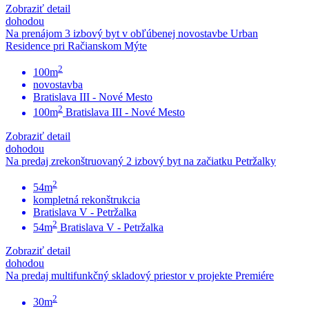
Zobraziť detail
dohodou
Na prenájom 3 izbový byt v obľúbenej novostavbe Urban
Residence pri Račianskom Mýte
2
100m
novostavba
Bratislava III - Nové Mesto
2
100m
Bratislava III - Nové Mesto
Zobraziť detail
dohodou
Na predaj zrekonštruovaný 2 izbový byt na začiatku Petržalky
2
54m
kompletná rekonštrukcia
Bratislava V - Petržalka
2
54m
Bratislava V - Petržalka
Zobraziť detail
dohodou
Na predaj multifunkčný skladový priestor v projekte Premiére
2
30m