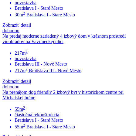
novostavba
Bratislava I - Staré Mesto
2
30m
Bratislava I - Staré Mesto
Zobraziť detail
dohodou
Na predaj moderne zariadený 4 izbový dom v krásnom prostredí
vinohradov na Vavrineckej ulici
2
217m
novostavba
Bratislava III - Nové Mesto
2
217m
Bratislava III - Nové Mesto
Zobraziť detail
dohodou
Na prenájom dog friendly 2 izbový byt v historickom centre pri
Michalskej bráne
2
55m
čiastočná rekonštrukcia
Bratislava I - Staré Mesto
2
55m
Bratislava I - Staré Mesto