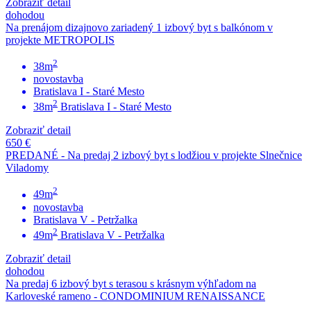
Zobraziť detail
dohodou
Na prenájom dizajnovo zariadený 1 izbový byt s balkónom v
projekte METROPOLIS
2
38m
novostavba
Bratislava I - Staré Mesto
2
38m
Bratislava I - Staré Mesto
Zobraziť detail
650 €
PREDANÉ - Na predaj 2 izbový byt s lodžiou v projekte Slnečnice
Viladomy
2
49m
novostavba
Bratislava V - Petržalka
2
49m
Bratislava V - Petržalka
Zobraziť detail
dohodou
Na predaj 6 izbový byt s terasou s krásnym výhľadom na
Karloveské rameno - CONDOMINIUM RENAISSANCE