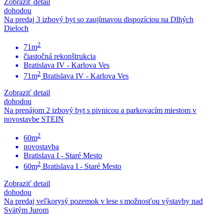
Zobraziť detail
dohodou
Na predaj 3 izbový byt so zaujímavou dispozíciou na Dlhých
Dieloch
2
71m
čiastočná rekonštrukcia
Bratislava IV - Karlova Ves
2
71m
Bratislava IV - Karlova Ves
Zobraziť detail
dohodou
Na prenájom 2 izbový byt s pivnicou a parkovacím miestom v
novostavbe STEIN
2
60m
novostavba
Bratislava I - Staré Mesto
2
60m
Bratislava I - Staré Mesto
Zobraziť detail
dohodou
Na predaj veľkorysý pozemok v lese s možnosťou výstavby nad
Svätým Jurom