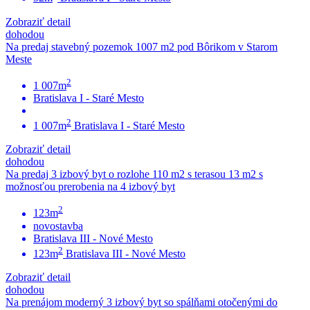
Zobraziť detail
dohodou
Na predaj stavebný pozemok 1007 m2 pod Bôrikom v Starom
Meste
2
1 007m
Bratislava I - Staré Mesto
2
1 007m
Bratislava I - Staré Mesto
Zobraziť detail
dohodou
Na predaj 3 izbový byt o rozlohe 110 m2 s terasou 13 m2 s
možnosťou prerobenia na 4 izbový byt
2
123m
novostavba
Bratislava III - Nové Mesto
2
123m
Bratislava III - Nové Mesto
Zobraziť detail
dohodou
Na prenájom moderný 3 izbový byt so spálňami otočenými do