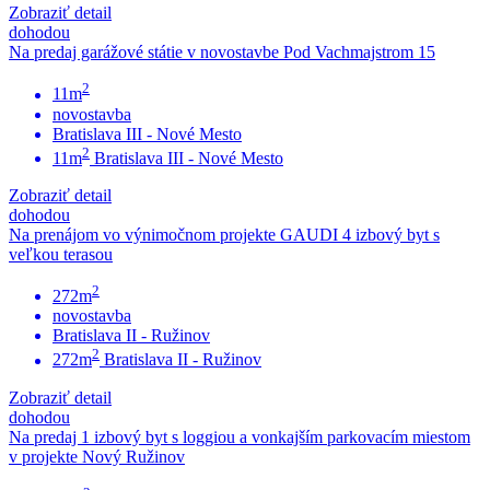
Zobraziť detail
dohodou
Na predaj garážové státie v novostavbe Pod Vachmajstrom 15
2
11m
novostavba
Bratislava III - Nové Mesto
2
11m
Bratislava III - Nové Mesto
Zobraziť detail
dohodou
Na prenájom vo výnimočnom projekte GAUDI 4 izbový byt s
veľkou terasou
2
272m
novostavba
Bratislava II - Ružinov
2
272m
Bratislava II - Ružinov
Zobraziť detail
dohodou
Na predaj 1 izbový byt s loggiou a vonkajším parkovacím miestom
v projekte Nový Ružinov