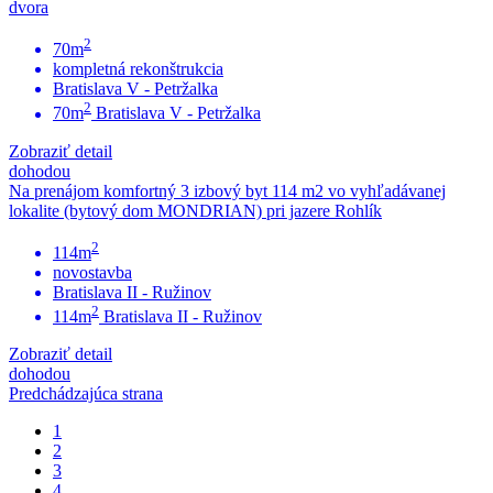
dvora
2
70m
kompletná rekonštrukcia
Bratislava V - Petržalka
2
70m
Bratislava V - Petržalka
Zobraziť detail
dohodou
Na prenájom komfortný 3 izbový byt 114 m2 vo vyhľadávanej
lokalite (bytový dom MONDRIAN) pri jazere Rohlík
2
114m
novostavba
Bratislava II - Ružinov
2
114m
Bratislava II - Ružinov
Zobraziť detail
dohodou
Predchádzajúca strana
1
2
3
4