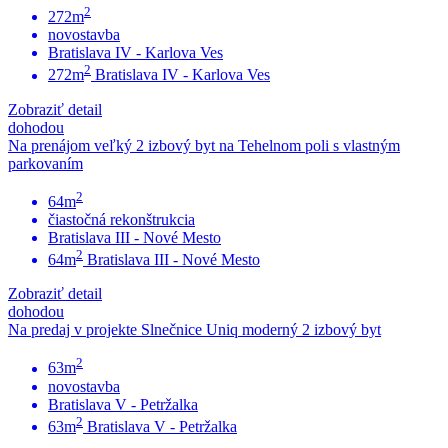
2
272m
novostavba
Bratislava IV - Karlova Ves
2
272m
Bratislava IV - Karlova Ves
Zobraziť detail
dohodou
Na prenájom veľký 2 izbový byt na Tehelnom poli s vlastným
parkovaním
2
64m
čiastočná rekonštrukcia
Bratislava III - Nové Mesto
2
64m
Bratislava III - Nové Mesto
Zobraziť detail
dohodou
Na predaj v projekte Slnečnice Uniq moderný 2 izbový byt
2
63m
novostavba
Bratislava V - Petržalka
2
63m
Bratislava V - Petržalka