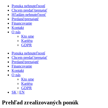
Ponuka nehnuteľností
Chcem predať/prenajať
Hľadám nehnuteľnosť
Predané/prenajaté
Financovanie
Kontakt
O nás
Kto sme
Kariéra
GDPR
Ponuka nehnuteľností
Chcem predať/prenajať
Predané/prenajaté
Financovanie
Kontakt
O nás
Kto sme
Kariéra
GDPR
SK
|
EN
Prehľad zrealizovaných ponúk