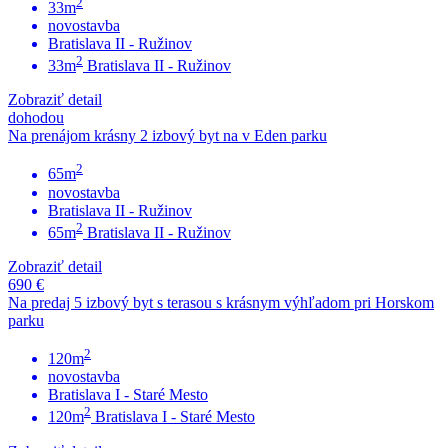
2
33m
novostavba
Bratislava II - Ružinov
2
33m
Bratislava II - Ružinov
Zobraziť detail
dohodou
Na prenájom krásny 2 izbový byt na v Eden parku
2
65m
novostavba
Bratislava II - Ružinov
2
65m
Bratislava II - Ružinov
Zobraziť detail
690 €
Na predaj 5 izbový byt s terasou s krásnym výhľadom pri Horskom
parku
2
120m
novostavba
Bratislava I - Staré Mesto
2
120m
Bratislava I - Staré Mesto