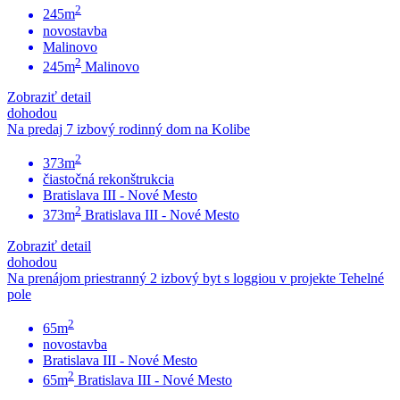
2
245m
novostavba
Malinovo
2
245m
Malinovo
Zobraziť detail
dohodou
Na predaj 7 izbový rodinný dom na Kolibe
2
373m
čiastočná rekonštrukcia
Bratislava III - Nové Mesto
2
373m
Bratislava III - Nové Mesto
Zobraziť detail
dohodou
Na prenájom priestranný 2 izbový byt s loggiou v projekte Tehelné
pole
2
65m
novostavba
Bratislava III - Nové Mesto
2
65m
Bratislava III - Nové Mesto