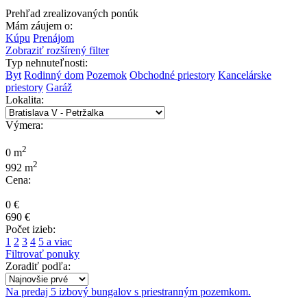
Prehľad zrealizovaných ponúk
Mám záujem o:
Kúpu
Prenájom
Zobraziť rozšírený filter
Typ nehnuteľnosti:
Byt
Rodinný dom
Pozemok
Obchodné priestory
Kancelárske
priestory
Garáž
Lokalita:
Výmera:
2
0 m
2
992 m
Cena:
0 €
690 €
Počet izieb:
1
2
3
4
5 a viac
Filtrovať ponuky
Zoradiť podľa:
Na predaj 5 izbový bungalov s priestranným pozemkom.