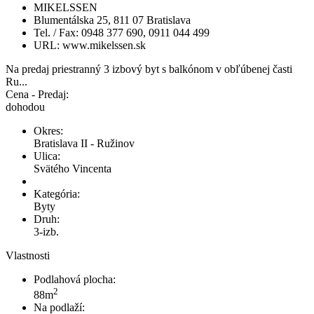
MIKELSSEN
Blumentálska 25, 811 07 Bratislava
Tel. / Fax: 0948 377 690, 0911 044 499
URL: www.mikelssen.sk
Na predaj priestranný 3 izbový byt s balkónom v obľúbenej časti
Ru...
Cena - Predaj:
dohodou
Okres:
Bratislava II - Ružinov
Ulica:
Svätého Vincenta
Kategória:
Byty
Druh:
3-izb.
Vlastnosti
Podlahová plocha:
2
88m
Na podlaží: