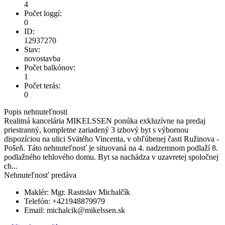
4
Počet loggí:
0
ID:
12937270
Stav:
novostavba
Počet balkónov:
1
Počet terás:
0
Popis nehnuteľnosti
Realitná kancelária MIKELSSEN ponúka exkluzívne na predaj
priestranný, kompletne zariadený 3 izbový byt s výbornou
dispozíciou na ulici Svätého Vincenta, v obľúbenej časti Ružinova -
Pošeň. Táto nehnuteľnosť je situovaná na 4. nadzemnom podlaží 8.
podlažného tehlového domu. Byt sa nachádza v uzavretej spoločnej
ch...
Nehnuteľnosť predáva
Maklér:
Mgr. Rastislav Michalčík
Telefón:
+421948879979
Email:
michalcik@mikelssen.sk