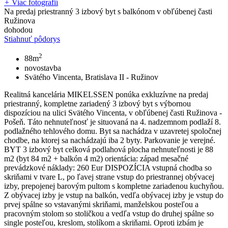
+
Viac fotografií
Na predaj priestranný 3 izbový byt s balkónom v obľúbenej časti
Ružinova
dohodou
Stiahnuť pôdorys
2
88m
novostavba
Svätého Vincenta, Bratislava II - Ružinov
Realitná kancelária MIKELSSEN ponúka exkluzívne na predaj
priestranný, kompletne zariadený 3 izbový byt s výbornou
dispozíciou na ulici Svätého Vincenta, v obľúbenej časti Ružinova -
Pošeň. Táto nehnuteľnosť je situovaná na 4. nadzemnom podlaží 8.
podlažného tehlového domu. Byt sa nachádza v uzavretej spoločnej
chodbe, na ktorej sa nachádzajú iba 2 byty. Parkovanie je verejné.
BYT 3 izbový byt celková podlahová plocha nehnuteľnosti je 88
m2 (byt 84 m2 + balkón 4 m2) orientácia: západ mesačné
prevádzkové náklady: 260 Eur DISPOZÍCIA vstupná chodba so
skriňami v tvare L, po ľavej strane vstup do priestrannej obývacej
izby, prepojenej barovým pultom s kompletne zariadenou kuchyňou.
Z obývacej izby je vstup na balkón, vedľa obývacej izby je vstup do
prvej spálne so vstavanými skriňami, manželskou posteľou a
pracovným stolom so stoličkou a vedľa vstup do druhej spálne so
single posteľou, kreslom, stolíkom a skriňami. Oproti izbám je