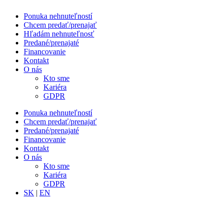
Ponuka nehnuteľností
Chcem predať/prenajať
Hľadám nehnuteľnosť
Predané/prenajaté
Financovanie
Kontakt
O nás
Kto sme
Kariéra
GDPR
Ponuka nehnuteľností
Chcem predať/prenajať
Predané/prenajaté
Financovanie
Kontakt
O nás
Kto sme
Kariéra
GDPR
SK
|
EN