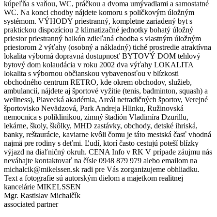
kúpeľňa s vaňou, WC, práčkou a dvoma umývadlami a samostatné
WC. Na konci chodby nájdete komoru s poličkovým úložným
systémom. VÝHODY priestranný, kompletne zariadený byt s
praktickou dispozíciou 2 klimatizačné jednotky bohatý úložný
priestor priestranný balkón zdieľaná chodba s vlastným úložným
priestorom 2 výťahy (osobný a nákladný) tiché prostredie atraktívna
lokalita výborná dopravná dostupnosť BYTOVÝ DOM tehlový
bytový dom kolaudácia v roku 2002 dva výťahy LOKALITA
lokalita s výbornou občianskou vybavenosťou v blízkosti
obchodného centrum RETRO, kde okrem obchodov, služieb,
ambulancií, nájdete aj športové vyžitie (tenis, badminton, squash) a
wellness), Plavecká akadémia, Areál netradičných športov, Verejné
športovisko Nevädzová, Park Andreja Hlinku, Ružinovská
nemocnica s poliklinikou, zimný štadión Vladimíra Dzurillu,
lekárne, školy, škôlky, MHD zastávky, obchody, detské ihriská,
banky, reštaurácie, kaviarne kvôli čomu je táto mestská časť vhodná
najmä pre rodiny s deťmi. Ľudí, ktorí často cestujú poteší blízky
výjazd na diaľničný okruh. CENA Info v RK V prípade záujmu nás
neváhajte kontaktovať na čísle 0948 879 979 alebo emailom na
michalcik@mikelssen.sk radi pre Vás zorganizujeme obhliadku.
Text a fotografie sú autorským dielom a majetkom realitnej
kancelárie MIKELSSEN
Mgr. Rastislav Michalčík
associated partner