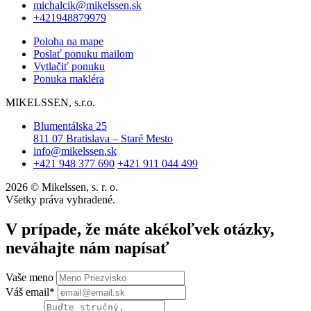
michalcik@mikelssen.sk
+421948879979
Poloha na mape
Poslať ponuku mailom
Vytlačiť ponuku
Ponuka makléra
MIKELSSEN, s.r.o.
Blumentálska 25
811 07 Bratislava – Staré Mesto
info@mikelssen.sk
+421 948 377 690
+421 911 044 499
2026 © Mikelssen, s. r. o.
Všetky práva vyhradené.
V prípade, že máte akékoľvek otázky,
neváhajte nám napísať
Vaše meno
Váš email*