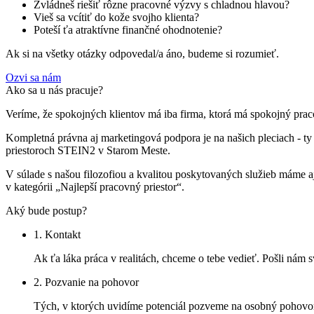
Zvládneš riešiť rôzne pracovné výzvy s chladnou hlavou?
Vieš sa vcítiť do kože svojho klienta?
Poteší ťa atraktívne finančné ohodnotenie?
Ak si na všetky otázky odpovedal/a áno, budeme si rozumieť.
Ozvi sa nám
Ako sa u nás pracuje?
Veríme, že spokojných klientov má iba firma, ktorá má spokojný prac
Kompletná právna aj marketingová podpora je na našich pleciach - ty
priestoroch STEIN2 v Starom Meste.
V súlade s našou filozofiou a kvalitou poskytovaných služieb mám
v kategórii „Najlepší pracovný priestor“.
Aký bude postup?
1. Kontakt
Ak ťa láka práca v realitách, chceme o tebe vedieť. Pošli nám 
2. Pozvanie na pohovor
Tých, v ktorých uvidíme potenciál pozveme na osobný pohovor.