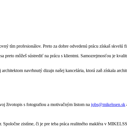
ovný tím profesionálov. Preto za dobre odvedenú prácu získaš skvelú fi
 sa preto môžeš sústrediť na prácu s klientmi. Samozrejmosťou je kva
e aj architektom navrhnutý dizajn našej kancelária, ktorá zaň zís
svoj životopis s fotografiou a motivačným listom na
jobs@mikelssen.sk
 Spoločne zistíme, či je pre teba práca realitného makléra v MIKELS