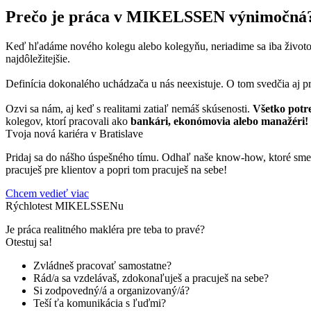
Prečo je práca v MIKELSSEN výnimočná
Keď hľadáme nového kolegu alebo kolegyňu, neriadime sa iba životopis
najdôležitejšie.
Definícia dokonalého uchádzača u nás neexistuje. O tom svedčia aj p
Ozvi sa nám, aj keď s realitami zatiaľ nemáš skúsenosti.
Všetko potr
kolegov, ktorí pracovali ako
bankári, ekonómovia alebo manažéri!
Tvoja nová kariéra v Bratislave
Pridaj sa do nášho úspešného tímu. Odhaľ naše know-how, ktoré sme z
pracuješ pre klientov a popri tom pracuješ na sebe!
Chcem vedieť viac
Rýchlotest MIKELSSENu
Je práca realitného makléra pre teba to pravé?
Otestuj sa!
Zvládneš pracovať samostatne?
Rád/a sa vzdelávaš, zdokonaľuješ a pracuješ na sebe?
Si zodpovedný/á a organizovaný/á?
Teší ťa komunikácia s ľuďmi?