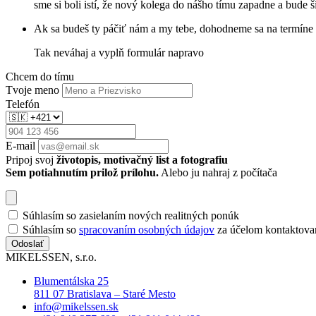
sme si boli istí, že nový kolega do nášho tímu zapadne a bude š
Ak sa budeš ty páčiť nám a my tebe, dohodneme sa na termí
Tak neváhaj a vyplň formulár napravo
Chcem do tímu
Tvoje meno
Telefón
E-mail
Pripoj svoj
životopis, motivačný list a fotografiu
Sem potiahnutím prilož prílohu.
Alebo ju nahraj z počítača
Súhlasím so zasielaním nových realitných ponúk
Súhlasím so
spracovaním osobných údajov
za účelom kontaktova
Odoslať
MIKELSSEN, s.r.o.
Blumentálska 25
811 07 Bratislava – Staré Mesto
info@mikelssen.sk