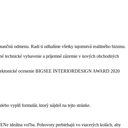
nančnú odmenu. Radi ti odhalíme všetky tajomstvá realitného biznisu.
litné technické vybavenie a príjemné zázemie v nových obchodných
kala architektonické ocenenie BIGSEE INTERIORDESIGN AWARD 2020
alebo vyplň formulár, ktorý nájdeš na tejto stránke.
SENe ideálna voľba. Pohovory prebiehajú vo viacerých kolách, aby