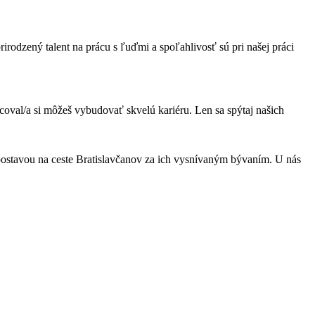
rodzený talent na prácu s ľuďmi a spoľahlivosť sú pri našej práci
coval/a si môžeš vybudovať skvelú kariéru. Len sa spýtaj našich
 postavou na ceste Bratislavčanov za ich vysnívaným bývaním. U nás