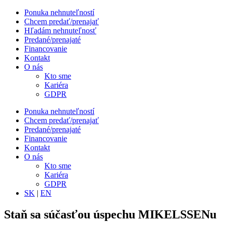
Ponuka nehnuteľností
Chcem predať/prenajať
Hľadám nehnuteľnosť
Predané/prenajaté
Financovanie
Kontakt
O nás
Kto sme
Kariéra
GDPR
Ponuka nehnuteľností
Chcem predať/prenajať
Predané/prenajaté
Financovanie
Kontakt
O nás
Kto sme
Kariéra
GDPR
SK
|
EN
Staň sa súčasťou úspechu MIKELSSENu