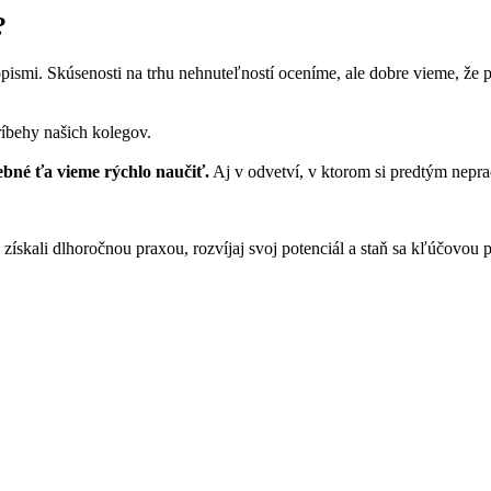
?
mi. Skúsenosti na trhu nehnuteľností oceníme, ale dobre vieme, že pri
ríbehy našich kolegov.
ebné ťa vieme rýchlo naučiť.
Aj v odvetví, v ktorom si predtým nepra
ískali dlhoročnou praxou, rozvíjaj svoj potenciál a staň sa kľúčovou