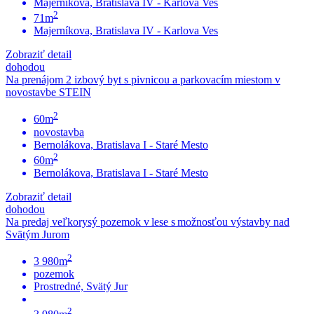
Majerníkova, Bratislava IV - Karlova Ves
2
71m
Majerníkova, Bratislava IV - Karlova Ves
Zobraziť detail
dohodou
Na prenájom 2 izbový byt s pivnicou a parkovacím miestom v
novostavbe STEIN
2
60m
novostavba
Bernolákova, Bratislava I - Staré Mesto
2
60m
Bernolákova, Bratislava I - Staré Mesto
Zobraziť detail
dohodou
Na predaj veľkorysý pozemok v lese s možnosťou výstavby nad
Svätým Jurom
2
3 980m
pozemok
Prostredné, Svätý Jur
2