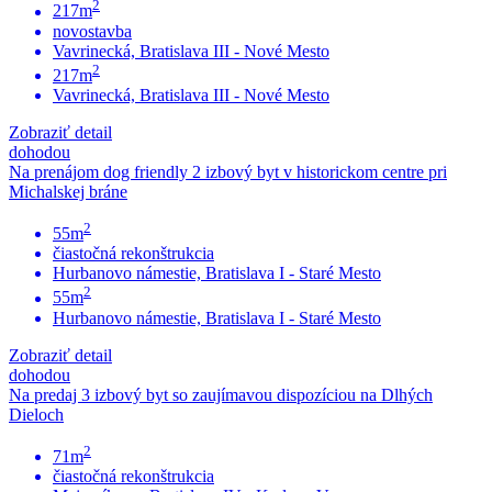
2
217m
novostavba
Vavrinecká, Bratislava III - Nové Mesto
2
217m
Vavrinecká, Bratislava III - Nové Mesto
Zobraziť detail
dohodou
Na prenájom dog friendly 2 izbový byt v historickom centre pri
Michalskej bráne
2
55m
čiastočná rekonštrukcia
Hurbanovo námestie, Bratislava I - Staré Mesto
2
55m
Hurbanovo námestie, Bratislava I - Staré Mesto
Zobraziť detail
dohodou
Na predaj 3 izbový byt so zaujímavou dispozíciou na Dlhých
Dieloch
2
71m
čiastočná rekonštrukcia