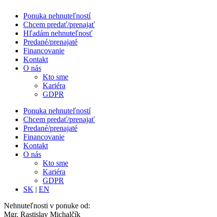
Ponuka nehnuteľností
Chcem predať/prenajať
Hľadám nehnuteľnosť
Predané/prenajaté
Financovanie
Kontakt
O nás
Kto sme
Kariéra
GDPR
Ponuka nehnuteľností
Chcem predať/prenajať
Predané/prenajaté
Financovanie
Kontakt
O nás
Kto sme
Kariéra
GDPR
SK
|
EN
Nehnuteľnosti v ponuke od:
Mgr. Rastislav Michalčík