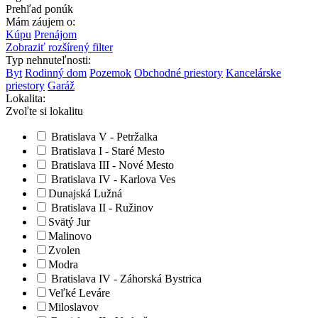
Prehľad ponúk
Mám záujem o:
Kúpu
Prenájom
Zobraziť rozšírený filter
Typ nehnuteľnosti:
Byt
Rodinný dom
Pozemok
Obchodné priestory
Kancelárske
priestory
Garáž
Lokalita:
Zvoľte si lokalitu
Bratislava V - Petržalka
Bratislava I - Staré Mesto
Bratislava III - Nové Mesto
Bratislava IV - Karlova Ves
Dunajská Lužná
Bratislava II - Ružinov
Svätý Jur
Malinovo
Zvolen
Modra
Bratislava IV - Záhorská Bystrica
Veľké Leváre
Miloslavov