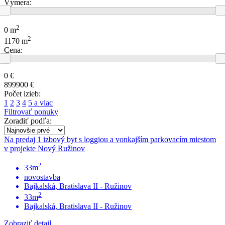
Výmera:
2
0 m
2
1170 m
Cena:
0 €
899900 €
Počet izieb:
1
2
3
4
5 a viac
Filtrovať ponuky
Zoradiť podľa:
Na predaj 1 izbový byt s loggiou a vonkajším parkovacím miestom
v projekte Nový Ružinov
2
33m
novostavba
Bajkalská, Bratislava II - Ružinov
2
33m
Bajkalská, Bratislava II - Ružinov
Zobraziť detail