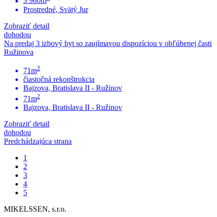
3 980m
Prostredné, Svätý Jur
Zobraziť detail
dohodou
Na predaj 3 izbový byt so zaujímavou dispozíciou v obľúbenej časti
Ružinova
2
71m
čiastočná rekonštrukcia
Bajzova, Bratislava II - Ružinov
2
71m
Bajzova, Bratislava II - Ružinov
Zobraziť detail
dohodou
Predchádzajúca strana
1
2
3
4
5
MIKELSSEN, s.r.o.