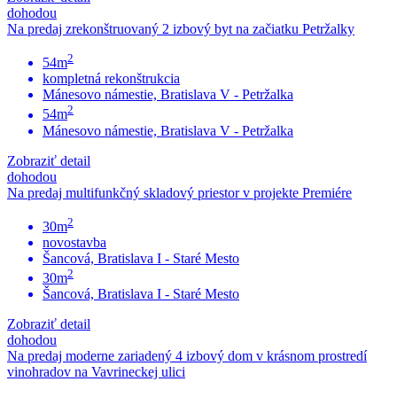
dohodou
Na predaj zrekonštruovaný 2 izbový byt na začiatku Petržalky
2
54m
kompletná rekonštrukcia
Mánesovo námestie, Bratislava V - Petržalka
2
54m
Mánesovo námestie, Bratislava V - Petržalka
Zobraziť detail
dohodou
Na predaj multifunkčný skladový priestor v projekte Premiére
2
30m
novostavba
Šancová, Bratislava I - Staré Mesto
2
30m
Šancová, Bratislava I - Staré Mesto
Zobraziť detail
dohodou
Na predaj moderne zariadený 4 izbový dom v krásnom prostredí
vinohradov na Vavrineckej ulici