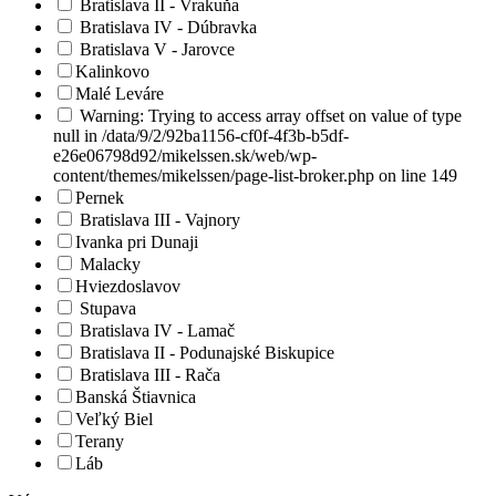
Bratislava II - Vrakuňa
Bratislava IV - Dúbravka
Bratislava V - Jarovce
Kalinkovo
Malé Leváre
Warning: Trying to access array offset on value of type
null in /data/9/2/92ba1156-cf0f-4f3b-b5df-
e26e06798d92/mikelssen.sk/web/wp-
content/themes/mikelssen/page-list-broker.php on line 149
Pernek
Bratislava III - Vajnory
Ivanka pri Dunaji
Malacky
Hviezdoslavov
Stupava
Bratislava IV - Lamač
Bratislava II - Podunajské Biskupice
Bratislava III - Rača
Banská Štiavnica
Veľký Biel
Terany
Láb