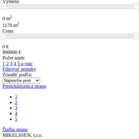
Výmera:
2
0 m
2
1170 m
Cena:
0 €
899900 €
Počet izieb:
1
2
3
4
5 a viac
Filtrovať ponuky
Zoradiť podľa:
Predchádzajúca strana
1
2
3
4
5
Ďalšia strana
MIKELSSEN, s.r.o.