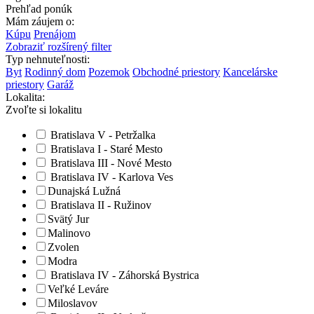
Prehľad ponúk
Mám záujem o:
Kúpu
Prenájom
Zobraziť rozšírený filter
Typ nehnuteľnosti:
Byt
Rodinný dom
Pozemok
Obchodné priestory
Kancelárske
priestory
Garáž
Lokalita:
Zvoľte si lokalitu
Bratislava V - Petržalka
Bratislava I - Staré Mesto
Bratislava III - Nové Mesto
Bratislava IV - Karlova Ves
Dunajská Lužná
Bratislava II - Ružinov
Svätý Jur
Malinovo
Zvolen
Modra
Bratislava IV - Záhorská Bystrica
Veľké Leváre
Miloslavov