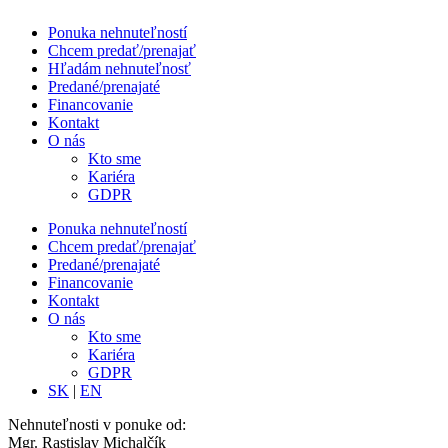
Ponuka nehnuteľností
Chcem predať/prenajať
Hľadám nehnuteľnosť
Predané/prenajaté
Financovanie
Kontakt
O nás
Kto sme
Kariéra
GDPR
Ponuka nehnuteľností
Chcem predať/prenajať
Predané/prenajaté
Financovanie
Kontakt
O nás
Kto sme
Kariéra
GDPR
SK
|
EN
Nehnuteľnosti v ponuke od:
Mgr. Rastislav Michalčík