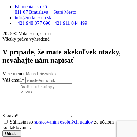
Blumentálska 25
811 07 Bratislava – Staré Mesto
info@mikelssen.sk
+421 948 377 690
+421 911 044 499
2026 © Mikelssen, s. r. o.
Všetky práva vyhradené.
V prípade, že máte akékoľvek otázky,
neváhajte nám napísať
Vaše meno
Váš email*
Správa*
Súhlasím so
spracovaním osobných údajov
za účelom
kontaktovania.
Odoslať