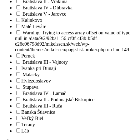
Bratislava II - Vrakuňa
Bratislava IV - Dúbravka
Bratislava V - Jarovce
Kalinkovo
Malé Leváre
Warning: Trying to access array offset on value of type
null in /data/9/2/92ba1156-cf0f-4f3b-b5df-
e26e06798d92/mikelssen.sk/web/wp-
content/themes/mikelssen/page-list-broker.php on line 149
Pernek
Bratislava III - Vajnory
Ivanka pri Dunaji
Malacky
Hviezdoslavov
Stupava
Bratislava IV - Lamač
Bratislava II - Podunajské Biskupice
Bratislava III - Rača
Banská Štiavnica
Veľký Biel
Terany
Láb