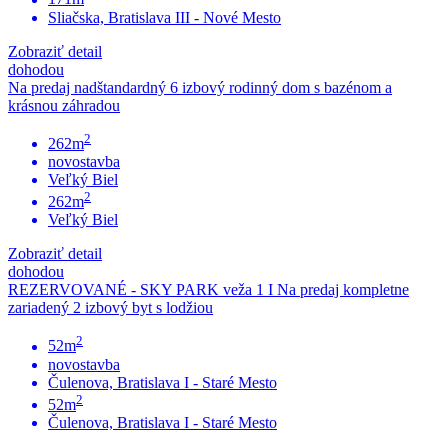
Sliačska, Bratislava III - Nové Mesto
Zobraziť detail
dohodou
Na predaj nadštandardný 6 izbový rodinný dom s bazénom a
krásnou záhradou
2
262m
novostavba
Veľký Biel
2
262m
Veľký Biel
Zobraziť detail
dohodou
REZERVOVANÉ - SKY PARK veža 1 I Na predaj kompletne
zariadený 2 izbový byt s lodžiou
2
52m
novostavba
Čulenova, Bratislava I - Staré Mesto
2
52m
Čulenova, Bratislava I - Staré Mesto