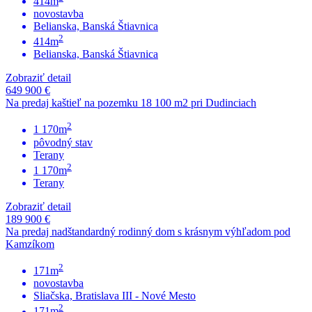
414m
novostavba
Belianska, Banská Štiavnica
2
414m
Belianska, Banská Štiavnica
Zobraziť detail
649 900 €
Na predaj kaštieľ na pozemku 18 100 m2 pri Dudinciach
2
1 170m
pôvodný stav
Terany
2
1 170m
Terany
Zobraziť detail
189 900 €
Na predaj nadštandardný rodinný dom s krásnym výhľadom pod
Kamzíkom
2
171m
novostavba
Sliačska, Bratislava III - Nové Mesto
2
171m