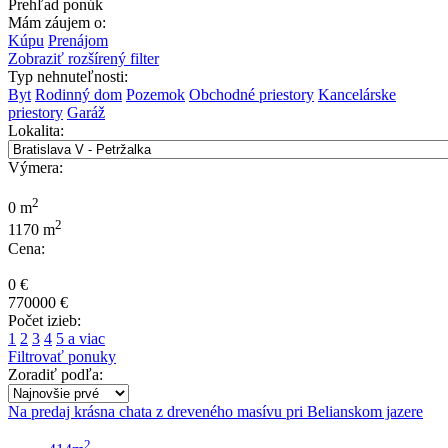
Prehľad ponúk
Mám záujem o:
Kúpu
Prenájom
Zobraziť rozšírený filter
Typ nehnuteľnosti:
Byt
Rodinný dom
Pozemok
Obchodné priestory
Kancelárske
priestory
Garáž
Lokalita:
Výmera:
2
0 m
2
1170 m
Cena:
0 €
770000 €
Počet izieb:
1
2
3
4
5 a viac
Filtrovať ponuky
Zoradiť podľa:
Na predaj krásna chata z dreveného masívu pri Belianskom jazere
2