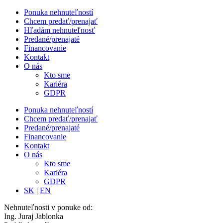
Ponuka nehnuteľností
Chcem predať/prenajať
Hľadám nehnuteľnosť
Predané/prenajaté
Financovanie
Kontakt
O nás
Kto sme
Kariéra
GDPR
Ponuka nehnuteľností
Chcem predať/prenajať
Predané/prenajaté
Financovanie
Kontakt
O nás
Kto sme
Kariéra
GDPR
SK
|
EN
Nehnuteľnosti v ponuke od:
Ing. Juraj Jablonka