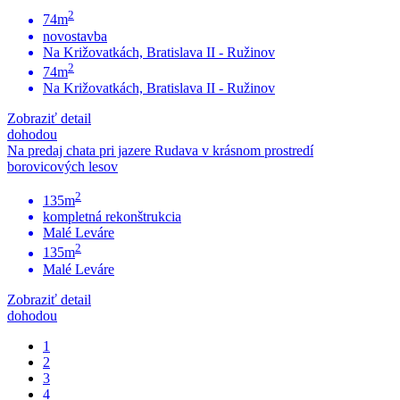
2
74m
novostavba
Na Križovatkách, Bratislava II - Ružinov
2
74m
Na Križovatkách, Bratislava II - Ružinov
Zobraziť detail
dohodou
Na predaj chata pri jazere Rudava v krásnom prostredí
borovicových lesov
2
135m
kompletná rekonštrukcia
Malé Leváre
2
135m
Malé Leváre
Zobraziť detail
dohodou
1
2
3
4