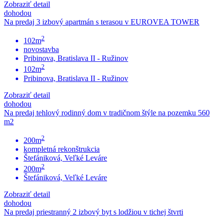
Zobraziť detail
dohodou
Na predaj 3 izbový apartmán s terasou v EUROVEA TOWER
2
102m
novostavba
Pribinova, Bratislava II - Ružinov
2
102m
Pribinova, Bratislava II - Ružinov
Zobraziť detail
dohodou
Na predaj tehlový rodinný dom v tradičnom štýle na pozemku 560
m2
2
200m
kompletná rekonštrukcia
Štefániková, Veľké Leváre
2
200m
Štefániková, Veľké Leváre
Zobraziť detail
dohodou
Na predaj priestranný 2 izbový byt s lodžiou v tichej štvrti