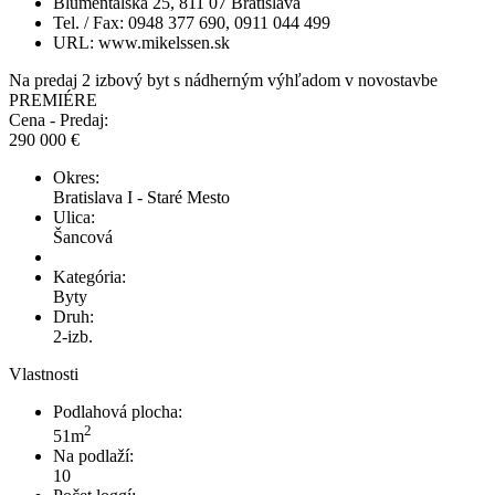
Blumentálska 25, 811 07 Bratislava
Tel. / Fax: 0948 377 690, 0911 044 499
URL: www.mikelssen.sk
Na predaj 2 izbový byt s nádherným výhľadom v novostavbe
PREMIÉRE
Cena - Predaj:
290 000 €
Okres:
Bratislava I - Staré Mesto
Ulica:
Šancová
Kategória:
Byty
Druh:
2-izb.
Vlastnosti
Podlahová plocha:
2
51m
Na podlaží:
10