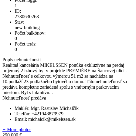
Počet loggí:
1
ID:
2780630268
Stav:
new building
Počet balkónov:
0
Počet terás:
0
Popis nehnuteľnosti
Realitná kancelária MIKELSSEN ponúka exkluzívne na predaj
príjemný 2 izbový byt v projekte PREMIÉRE na Šancovej ulici .
Nehnuteľnosť s celkovou výmerou 51 m2 sa nachádza na
10.podlaží 23 podlažného bytového domu. Táto nehnuteľnosť sa
predáva kompletne zariadená spolu s vnútorným parkovacím
miestom. Byt s lukratívn...
Nehnuteľnosť predáva
Maklér:
Mgr. Rastislav Michalčík
Telefón:
+421948879979
Email:
michalcik@mikelssen.sk
+
More photos
290 000 €