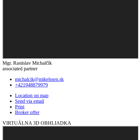
Mgr. Rastislav Michalčík
associated partner
michalcik@mikelssen.sk
+421948879979
Location on map
Send via email
Print
Broker offer
VIRTUÁLNA 3D OBHLIADKA