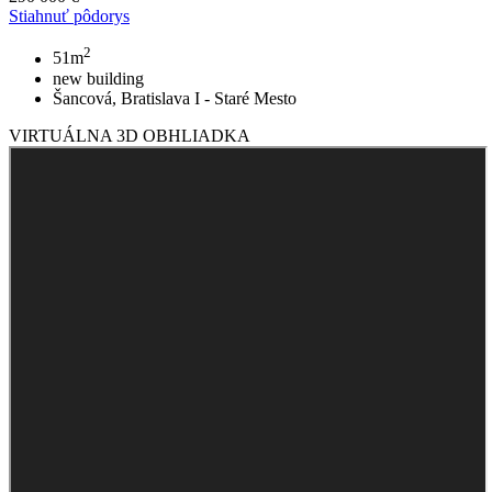
Stiahnuť pôdorys
2
51m
new building
Šancová, Bratislava I - Staré Mesto
VIRTUÁLNA 3D OBHLIADKA