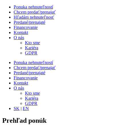
Ponuka nehnuteľností
Chcem predať/prenajať
Hľadám nehnuteľnosť
Predané/prenajaté
Financovanie
Kontakt
O nás
Kto sme
Kariéra
GDPR
Ponuka nehnuteľností
Chcem predať/prenajať
Predané/prenajaté
Financovanie
Kontakt
O nás
Kto sme
Kariéra
GDPR
SK
|
EN
Prehľad ponúk