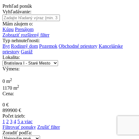
Prehľad ponúk
Vyhľadávanie:
Mám záujem o:
Kúpu
Prenájom
Zobraziť rozšírený filter
Typ nehnuteľnosti:
Byt
Rodinný dom
Pozemok
Obchodné priestory
Kancelárske
priestory
Garáž
Lokalita:
Výmera:
2
0 m
2
1170 m
Cena:
0 €
899900 €
Počet izieb:
1
2
3
4
5 a viac
Filtrovať ponuky
Zrušiť filter
Zoradiť podľa: