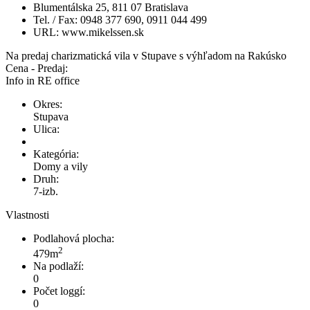
Blumentálska 25, 811 07 Bratislava
Tel. / Fax: 0948 377 690, 0911 044 499
URL: www.mikelssen.sk
Na predaj charizmatická vila v Stupave s výhľadom na Rakúsko
Cena - Predaj:
Info in RE office
Okres:
Stupava
Ulica:
Kategória:
Domy a vily
Druh:
7-izb.
Vlastnosti
Podlahová plocha:
2
479m
Na podlaží:
0
Počet loggí:
0