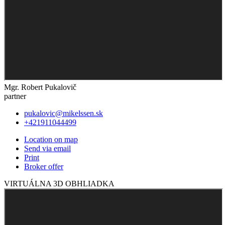
Mgr. Robert Pukalovič
partner
pukalovic@mikelssen.sk
+421911044499
Location on map
Send via email
Print
Broker offer
VIRTUÁLNA 3D OBHLIADKA