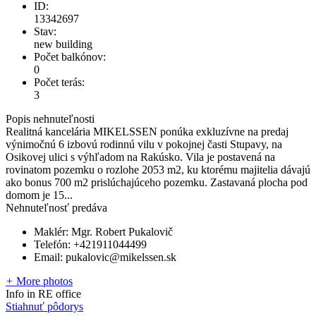
ID:
13342697
Stav:
new building
Počet balkónov:
0
Počet terás:
3
Popis nehnuteľnosti
Realitná kancelária MIKELSSEN ponúka exkluzívne na predaj
výnimočnú 6 izbovú rodinnú vilu v pokojnej časti Stupavy, na
Osikovej ulici s výhľadom na Rakúsko. Vila je postavená na
rovinatom pozemku o rozlohe 2053 m2, ku ktorému majitelia dávajú
ako bonus 700 m2 prislúchajúceho pozemku. Zastavaná plocha pod
domom je 15...
Nehnuteľnosť predáva
Maklér:
Mgr. Robert Pukalovič
Telefón:
+421911044499
Email:
pukalovic@mikelssen.sk
+
More photos
Info in RE office
Stiahnuť pôdorys