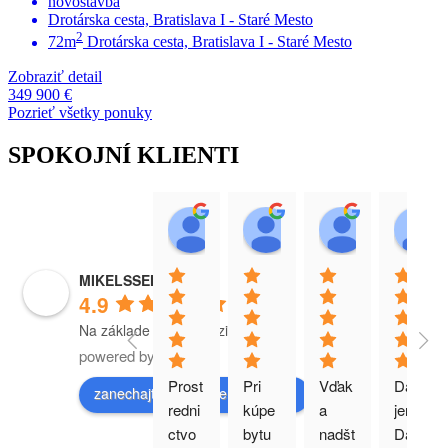
novostavba
Drotárska cesta, Bratislava I - Staré Mesto
2
72m
Drotárska cesta, Bratislava I - Staré Mesto
Zobraziť detail
349 900 €
Pozrieť všetky ponuky
SPOKOJNÍ KLIENTI
Michal Bukovčák
Henrieta Parmar
Andrej Kn
17:04 21 May 26
14:16 30 Jan 26
11:00 07 No
MIKELSSEN
4.9
Na základe 208 recenzií
powered by
G
o
o
g
l
e
Prost
Pri 
Vďak
Daku
zanechajte nám recenziu na
redni
kúpe 
a 
jem 
ctvo
bytu 
nadšt
Daku