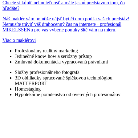
Chcete si kúpiť nehnuteľnosť a máte jasnú predstavu o tom, čo
afa, 
som 
preda
pristu
hľadáte?
vybra
výbor
j 
p a 
Náš maklér vám pomôže nájsť byt či dom podľa vašich predstáv!
li 
nú 
nehn
vdak
Nemusíte tráviť váš drahocenný čas na internete - profesionál
nájo
skús
uteľn
a 
MIKELSSENu pre vás vyberie ponuky šité vám na mieru.
mcov 
enosť
osti 
Vasi
Viac o maklérovi
a 
. Pán 
nad 
m 
zakrá
Mich
očak
profe
Profesionálny realitný marketing
Jedinečné know-how a seriózny prístup
tko 
alčík 
ávani
snym 
Zmluvná dokumentácia vypracovaná právnikmi
som 
bol 
a 
zrucn
podpi
veľmi 
rýchl
ostia
Služby profesionálneho fotografa
3D obhliadky spracované špičkovou technológiou
soval 
profe
o a 
m 
MATTERPORT
nájo
sioná
bezpr
sme 
Homestaging
mnú 
lny, 
oblé
ziska
Hypotekárne poradenstvo od overených profesionálov
zmlu
vždy 
movo
li 
vu. 
ochot
.
skvel
100%
ný a 
u 
tná 
dostu
nehn
spok
pný, 
uteln