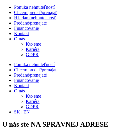
Ponuka nehnuteľností
Chcem predať/prenajať
Hľadám nehnuteľnosť
Predané/prenajaté
Financovanie
Kontakt
O nás
Kto sme
Kariéra
GDPR
Ponuka nehnuteľností
Chcem predať/prenajať
Predané/prenajaté
Financovanie
Kontakt
O nás
Kto sme
Kariéra
GDPR
SK
|
EN
U nás ste NA SPRÁVNEJ ADRESE