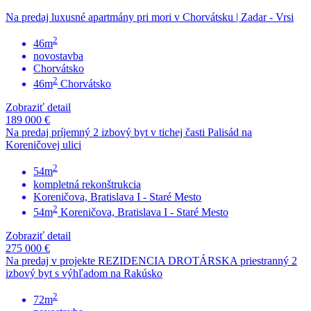
Na predaj luxusné apartmány pri mori v Chorvátsku | Zadar - Vrsi
2
46m
novostavba
Chorvátsko
2
46m
Chorvátsko
Zobraziť detail
189 000 €
Na predaj príjemný 2 izbový byt v tichej časti Palisád na
Koreničovej ulici
2
54m
kompletná rekonštrukcia
Koreničova, Bratislava I - Staré Mesto
2
54m
Koreničova, Bratislava I - Staré Mesto
Zobraziť detail
275 000 €
Na predaj v projekte REZIDENCIA DROTÁRSKA priestranný 2
izbový byt s výhľadom na Rakúsko
2
72m