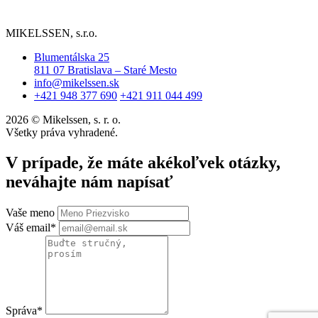
ojnos
trpezl
ost 
ť a 
ivo 
,ktora 
MIKELSSEN, s.r.o.
férov
odpo
bola 
a 
vedal 
v 
Blumentálska 25
cena.
na 
ponu
811 07 Bratislava – Staré Mesto
info@mikelssen.sk
všetk
ke 
+421 948 377 690
+421 911 044 499
y 
Vasej 
moje 
spolo
2026 © Mikelssen, s. r. o.
Všetky práva vyhradené.
otázk
cnost
y. 
i 
V prípade, že máte akékoľvek otázky,
Nehn
Mikel
neváhajte nám napísať
uteľn
ssen
osť 
Vaše meno
bola 
Váš email*
presn
e v 
tako
m 
stave
Správa*