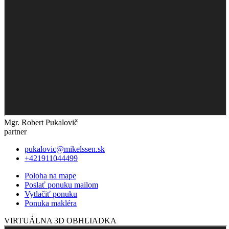
Mgr. Robert Pukalovič
partner
pukalovic@mikelssen.sk
+421911044499
Poloha na mape
Poslať ponuku mailom
Vytlačiť ponuku
Ponuka makléra
VIRTUÁLNA 3D OBHLIADKA