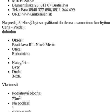
MIKELSSEN
Blumentálska 25, 811 07 Bratislava
Tel. / Fax: 0948 377 690, 0911 044 499
URL: www.mikelssen.sk
Na predaj 3 izbový byt so spálňami do dvora a samostnou kuchyňou
Cena - Predaj:
dohodou
Okres:
Bratislava III - Nové Mesto
Ulica:
Robotnícka
Kategória:
Byty
Druh:
3-izb.
Vlastnosti
Podlahová plocha:
2
73m
Na podlaží:
1