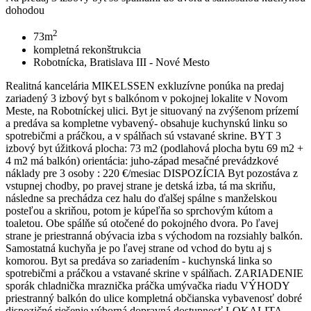
dohodou
2
73m
kompletná rekonštrukcia
Robotnícka, Bratislava III - Nové Mesto
Realitná kancelária MIKELSSEN exkluzívne ponúka na predaj
zariadený 3 izbový byt s balkónom v pokojnej lokalite v Novom
Meste, na Robotníckej ulici. Byt je situovaný na zvýšenom prízemí
a predáva sa kompletne vybavený- obsahuje kuchynskú linku so
spotrebičmi a práčkou, a v spálňach sú vstavané skrine. BYT 3
izbový byt úžitková plocha: 73 m2 (podlahová plocha bytu 69 m2 +
4 m2 má balkón) orientácia: juho-západ mesačné prevádzkové
náklady pre 3 osoby : 220 €/mesiac DISPOZÍCIA Byt pozostáva z
vstupnej chodby, po pravej strane je detská izba, tá ma skriňu,
následne sa prechádza cez halu do ďalšej spálne s manželskou
posteľou a skriňou, potom je kúpeľňa so sprchovým kútom a
toaletou. Obe spálňe sú otočené do pokojného dvora. Po ľavej
strane je priestranná obývacia izba s východom na rozsiahly balkón.
Samostatná kuchyňa je po ľavej strane od vchod do bytu aj s
komorou. Byt sa predáva so zariadením - kuchynská linka so
spotrebičmi a práčkou a vstavané skrine v spálňach. ZARIADENIE
sporák chladnička mraznička práčka umývačka riadu VÝHODY
priestranný balkón do ulice kompletná občianska vybavenosť dobré
dispozičné riešenie výborná dopravná dostupnosť LOKALITA