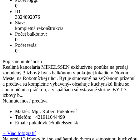
Počet loggí:
0
ID:
3324892076
Stav:
kompletná rekonštrukcia
Počet balkónov:
0
Počet terás:
0
Popis nehnuteľnosti
Realitná kancelária MIKELSSEN exkluzívne ponúka na predaj
zariadený 3 izbový byt s balkónom v pokojnej lokalite v Novom
Meste, na Robotníckej ulici. Byt je situovaný na zvýšenom prízemí
a predáva sa kompletne vybavený- obsahuje kuchynskú linku so
spotrebičmi a práčkou, a v spálňach sú vstavané skrine. BYT 3
izbový b...
Nehnuteľnosť predáva
Maklér:
Mgr. Robert Pukalovič
Telefón:
+421911044499
Email:
pukalovic@mikelssen.sk
+
Viac fotografií
Na predaj 3 izbový byt so spálňami do dvora a samostnou kuchyňou