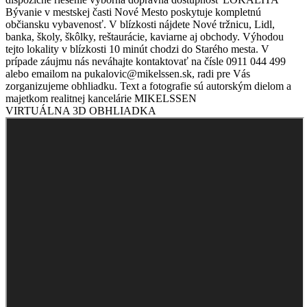
Bývanie v mestskej časti Nové Mesto poskytuje kompletnú
občiansku vybavenosť. V blízkosti nájdete Nové tržnicu, Lidl,
banka, školy, škôlky, reštaurácie, kaviarne aj obchody. Výhodou
tejto lokality v blízkosti 10 minút chodzi do Starého mesta. V
prípade záujmu nás neváhajte kontaktovať na čísle 0911 044 499
alebo emailom na pukalovic@mikelssen.sk, radi pre Vás
zorganizujeme obhliadku. Text a fotografie sú autorským dielom a
majetkom realitnej kancelárie MIKELSSEN
VIRTUÁLNA 3D OBHLIADKA