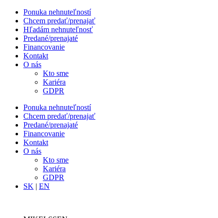
Ponuka nehnuteľností
Chcem predať/prenajať
Hľadám nehnuteľnosť
Predané/prenajaté
Financovanie
Kontakt
O nás
Kto sme
Kariéra
GDPR
Ponuka nehnuteľností
Chcem predať/prenajať
Predané/prenajaté
Financovanie
Kontakt
O nás
Kto sme
Kariéra
GDPR
SK
|
EN