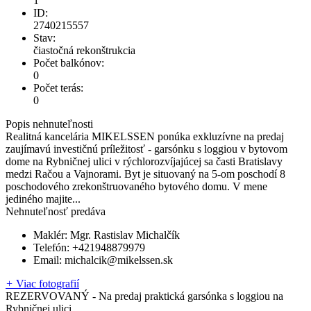
1
ID:
2740215557
Stav:
čiastočná rekonštrukcia
Počet balkónov:
0
Počet terás:
0
Popis nehnuteľnosti
Realitná kancelária MIKELSSEN ponúka exkluzívne na predaj
zaujímavú investičnú príležitosť - garsónku s loggiou v bytovom
dome na Rybničnej ulici v rýchlorozvíjajúcej sa časti Bratislavy
medzi Račou a Vajnorami. Byt je situovaný na 5-om poschodí 8
poschodového zrekonštruovaného bytového domu. V mene
jediného majite...
Nehnuteľnosť predáva
Maklér:
Mgr. Rastislav Michalčík
Telefón:
+421948879979
Email:
michalcik@mikelssen.sk
+
Viac fotografií
REZERVOVANÝ - Na predaj praktická garsónka s loggiou na
Rybničnej ulici