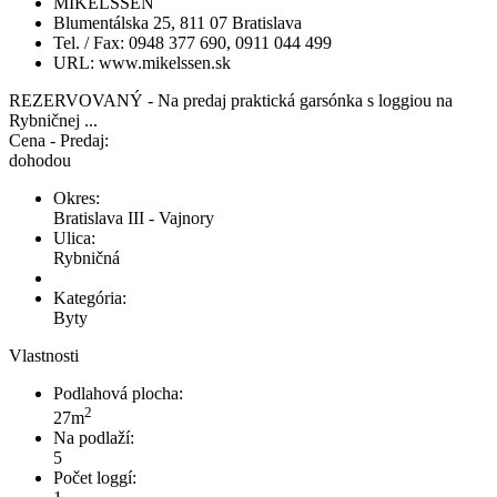
MIKELSSEN
Blumentálska 25, 811 07 Bratislava
Tel. / Fax: 0948 377 690, 0911 044 499
URL: www.mikelssen.sk
REZERVOVANÝ - Na predaj praktická garsónka s loggiou na
Rybničnej ...
Cena - Predaj:
dohodou
Okres:
Bratislava III - Vajnory
Ulica:
Rybničná
Kategória:
Byty
Vlastnosti
Podlahová plocha:
2
27m
Na podlaží:
5
Počet loggí: