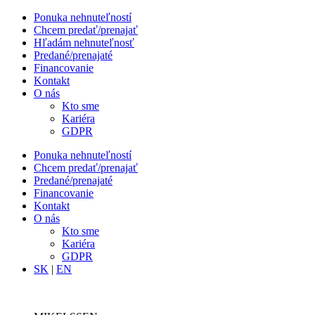
Ponuka nehnuteľností
Chcem predať/prenajať
Hľadám nehnuteľnosť
Predané/prenajaté
Financovanie
Kontakt
O nás
Kto sme
Kariéra
GDPR
Ponuka nehnuteľností
Chcem predať/prenajať
Predané/prenajaté
Financovanie
Kontakt
O nás
Kto sme
Kariéra
GDPR
SK
|
EN