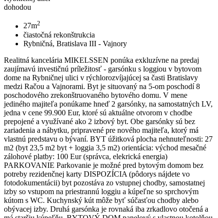
dohodou
2
27m
čiastočná rekonštrukcia
Rybničná, Bratislava III - Vajnory
Realitná kancelária MIKELSSEN ponúka exkluzívne na predaj
zaujímavú investičnú príležitosť - garsónku s loggiou v bytovom
dome na Rybničnej ulici v rýchlorozvíjajúcej sa časti Bratislavy
medzi Račou a Vajnorami. Byt je situovaný na 5-om poschodí 8
poschodového zrekonštruovaného bytového domu. V mene
jediného majiteľa ponúkame hneď 2 garsónky, na samostatných LV,
jedna v cene 99.900 Eur, ktoré sú aktuálne otvorom v chodbe
prepojené a využívané ako 2 izbový byt. Obe garsónky sú bez
zariadenia a nábytku, pripravené pre nového majiteľa, ktorý má
vlastnú predstavu o bývaní. BYT úžitková plocha nehnuteľnosti: 27
m2 (byt 23,5 m2 byt + loggia 3,5 m2) orientácia: východ mesačné
zálohové platby: 100 Eur (správca, elekrická energia)
PARKOVANIE Parkovanie je možné pred bytovým domom bez
potreby rezidenčnej karty DISPOZÍCIA (pôdorys nájdete vo
fotodokumentácii) byt pozostáva zo vstupnej chodby, samostatnej
izby so vstupom na priestrannú loggiu a kúpeľne so sprchovým
kútom s WC. Kuchynský kút môže byť súčasťou chodby alebo
obývacej izby. Druhá garsónka je rovnaká iba zrkadlovo otočená a
má staršiu kúpeľňu. BYTOVÝ DOM panelový s vlastnou kotolňou