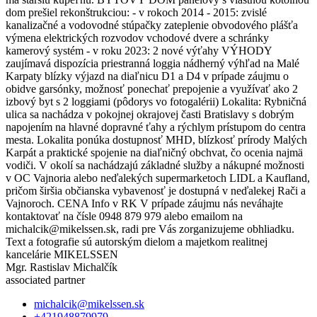
dom prešiel rekonštrukciou: - v rokoch 2014 - 2015: zvislé
kanalizačné a vodovodné stúpačky zateplenie obvodového plášťa
výmena elektrických rozvodov vchodové dvere a schránky
kamerový systém - v roku 2023: 2 nové výťahy VÝHODY
zaujímavá dispozícia priestranná loggia nádherný výhľad na Malé
Karpaty blízky výjazd na diaľnicu D1 a D4 v prípade záujmu o
obidve garsónky, možnosť ponechať prepojenie a využívať ako 2
izbový byt s 2 loggiami (pôdorys vo fotogalérii) Lokalita: Rybničná
ulica sa nachádza v pokojnej okrajovej časti Bratislavy s dobrým
napojením na hlavné dopravné ťahy a rýchlym prístupom do centra
mesta. Lokalita ponúka dostupnosť MHD, blízkosť prírody Malých
Karpát a praktické spojenie na diaľničný obchvat, čo ocenia najmä
vodiči. V okolí sa nachádzajú základné služby a nákupné možnosti
v OC Vajnoria alebo neďalekých supermarketoch LIDL a Kaufland,
pričom širšia občianska vybavenosť je dostupná v neďalekej Rači a
Vajnoroch. CENA Info v RK V prípade záujmu nás neváhajte
kontaktovať na čísle 0948 879 979 alebo emailom na
michalcik@mikelssen.sk, radi pre Vás zorganizujeme obhliadku.
Text a fotografie sú autorským dielom a majetkom realitnej
kancelárie MIKELSSEN
Mgr. Rastislav Michalčík
associated partner
michalcik@mikelssen.sk
+421948879979