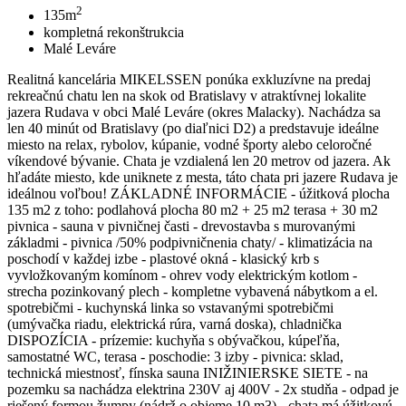
2
135m
kompletná rekonštrukcia
Malé Leváre
Realitná kancelária MIKELSSEN ponúka exkluzívne na predaj
rekreačnú chatu len na skok od Bratislavy v atraktívnej lokalite
jazera Rudava v obci Malé Leváre (okres Malacky). Nachádza sa
len 40 minút od Bratislavy (po diaľnici D2) a predstavuje ideálne
miesto na relax, rybolov, kúpanie, vodné športy alebo celoročné
víkendové bývanie. Chata je vzdialená len 20 metrov od jazera. Ak
hľadáte miesto, kde uniknete z mesta, táto chata pri jazere Rudava je
ideálnou voľbou! ZÁKLADNÉ INFORMÁCIE - úžitková plocha
135 m2 z toho: podlahová plocha 80 m2 + 25 m2 terasa + 30 m2
pivnica - sauna v pivničnej časti - drevostavba s murovanými
základmi - pivnica /50% podpivničnenia chaty/ - klimatizácia na
poschodí v každej izbe - plastové okná - klasický krb s
vyvložkovaným komínom - ohrev vody elektrickým kotlom -
strecha pozinkovaný plech - kompletne vybavená nábytkom a el.
spotrebičmi - kuchynská linka so vstavanými spotrebičmi
(umývačka riadu, elektrická rúra, varná doska), chladnička
DISPOZÍCIA - prízemie: kuchyňa s obývačkou, kúpeľňa,
samostatné WC, terasa - poschodie: 3 izby - pivnica: sklad,
technická miestnosť, fínska sauna INIŽINIERSKE SIETE - na
pozemku sa nachádza elektrina 230V aj 400V - 2x studňa - odpad je
riešený formou žumpy (nádrž o objeme 10 m3) - chata má úžitkovú