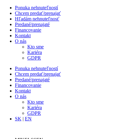
Ponuka nehnuteľností
Chcem predať/prenajať
Hľadám nehnuteľnosť
Predané/prenajaté
Financovanie
Kontakt
O nás
Kto sme
Kariéra
GDPR
Ponuka nehnuteľností
Chcem predať/prenajať
Predané/prenajaté
Financovanie
Kontakt
O nás
Kto sme
Kariéra
GDPR
SK
|
EN