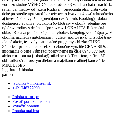
vodu zo studne VÝHODY - celoročne obývateľná chata - nachádza
sa len pár metrov od jazera Rudava – piesočnatá pláž, čistá voda -
tiché prostredie uprostred borovicového lesa - možnosť rekreačného
aj investičného využitia (prenájom cez Airbnb, Booking) - dobrá
dostupnosť autom aj bicyklom (cyklotrasy v okolí) - ideálne pre
rybárov, rodiny s deťmi aj športovcov LOKALITA Rekreačná
oblasť Rudava ponúka kúpanie, rybolov, kemping, vodné športy. V
okolí sa nachádza autokemping, bufety, športoviská, turistické trasy.
- letné akcie, festivaly a animačné programy - blízko CHKO
Záhorie – príroda, ticho, relax - celoročné využitie CENA Bližšie
informácie o cene Vám radi poskytneme na čísle 0948 377 690
alebo emailom na jablonka@mikelssen.sk Text, fotografie a 3D
obhliadka sú autorským dielom a majetkom realitnej kancelárie
MIKELSSEN.
Ing. Juraj Jablonka
partner
jablonka@mikelssen.sk
+421948377690
Poloha na mape
Poslať ponuku mailom
Vytlačiť ponuku
Ponuka makléra