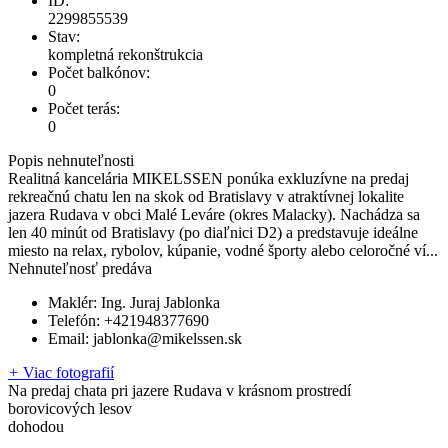
ID:
2299855539
Stav:
kompletná rekonštrukcia
Počet balkónov:
0
Počet terás:
0
Popis nehnuteľnosti
Realitná kancelária MIKELSSEN ponúka exkluzívne na predaj
rekreačnú chatu len na skok od Bratislavy v atraktívnej lokalite
jazera Rudava v obci Malé Leváre (okres Malacky). Nachádza sa
len 40 minút od Bratislavy (po diaľnici D2) a predstavuje ideálne
miesto na relax, rybolov, kúpanie, vodné športy alebo celoročné ví...
Nehnuteľnosť predáva
Maklér:
Ing. Juraj Jablonka
Telefón:
+421948377690
Email:
jablonka@mikelssen.sk
+
Viac fotografií
Na predaj chata pri jazere Rudava v krásnom prostredí
borovicových lesov
dohodou