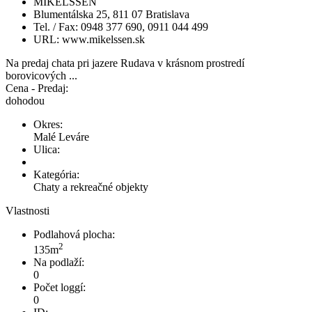
MIKELSSEN
Blumentálska 25, 811 07 Bratislava
Tel. / Fax: 0948 377 690, 0911 044 499
URL: www.mikelssen.sk
Na predaj chata pri jazere Rudava v krásnom prostredí
borovicových ...
Cena - Predaj:
dohodou
Okres:
Malé Leváre
Ulica:
Kategória:
Chaty a rekreačné objekty
Vlastnosti
Podlahová plocha:
2
135m
Na podlaží:
0
Počet loggí:
0