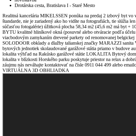
Drotárska cesta, Bratislava I - Staré Mesto
Realitná kancelária MIKELSSEN ponúka na predaj 2 izbový byt vo vy
štandarde, nie je zariadený ako ho vidíte na fotografiách, tie slúžia 
súčasťou fotogalérie) úžitková plocha 58,34 m2 (45,6 m2 má by
BYTU kvalitné hliníkové okná (posuvné alebo otváracie podľa účelu m
viacbodovým zamykaním drevené parkety od renomovanej belgickej zn
SOLODOOR obklady a dlažby talianskej značky MARAZZI sanita Vi
bytových jednotiek skolaudované garážové státia priamo v budove
lokalita výhľad na Rakúsko garážové státie LOKALITA Bytový dom sa
lokalita v blízkosti Horského parku poskytuje priestor na relax a do
záujmu nás neváhajte kontaktovať na čísle 0911 044 499 alebo emai
VIRTUÁLNA 3D OBHLIADKA