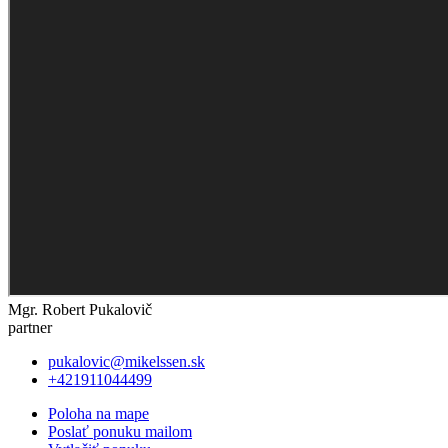
Mgr. Robert Pukalovič
partner
pukalovic@mikelssen.sk
+421911044499
Poloha na mape
Poslať ponuku mailom