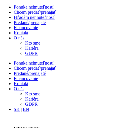
Ponuka nehnuteľností
Chcem predať/prenajať
Hľadám nehnuteľnosť
Predané/prenajaté
Financovanie
Kontakt
O nás
Kto sme
Kariéra
GDPR
Ponuka nehnuteľností
Chcem predať/prenajať
Predané/prenajaté
Financovanie
Kontakt
O nás
Kto sme
Kariéra
GDPR
SK
|
EN