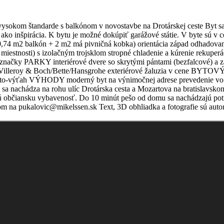
sokom štandarde s balkónom v novostavbe na Drotárskej ceste Byt sa
len ako inšpirácia. K bytu je možné dokúpiť garážové státie. V byte sú v
t + 10,74 m2 balkón + 2 m2 má pivničná kobka) orientácia západ 
iestnosti) s izolačným trojsklom stropné chladenie a kúrenie rekuper
ačky PARKY interiérové dvere so skrytými pántami (bezfalcové) a zá
lleroy & Boch/Bette/Hansgrohe exteriérové žaluzia v cene BYTOVÝ
 auto-výťah VÝHODY moderný byt na výnimočnej adrese prevedenie vo
 nachádza na rohu ulíc Drotárska cesta a Mozartova na bratislavsko
brú občiansku vybavenosť. Do 10 minút pešo od domu sa nachádzajú potra
lom na pukalovic@mikelssen.sk Text, 3D obhliadka a fotografie sú au