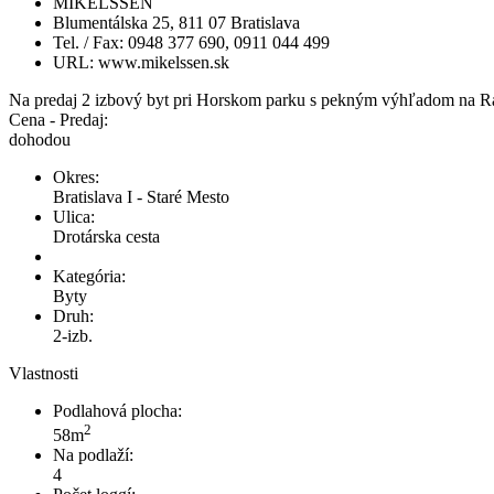
MIKELSSEN
Blumentálska 25, 811 07 Bratislava
Tel. / Fax: 0948 377 690, 0911 044 499
URL: www.mikelssen.sk
Na predaj 2 izbový byt pri Horskom parku s pekným výhľadom na 
Cena - Predaj:
dohodou
Okres:
Bratislava I - Staré Mesto
Ulica:
Drotárska cesta
Kategória:
Byty
Druh:
2-izb.
Vlastnosti
Podlahová plocha:
2
58m
Na podlaží:
4