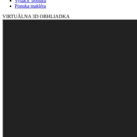
Vytlačiť ponuku
Ponuka makléra
VIRTUÁLNA 3D OBHLIADKA