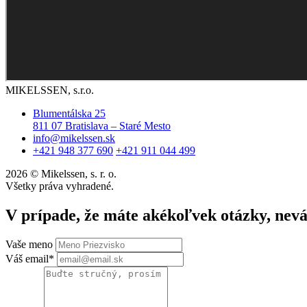
MIKELSSEN, s.r.o.
Blumentálska 25
811 07 Bratislava – Staré Mesto
info@mikelssen.sk
+421 948 377 690
+421 911 044 499
2026 © Mikelssen, s. r. o.
Všetky práva vyhradené.
V prípade, že máte akékoľvek otázky, nev
Vaše meno
Váš email*