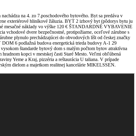
 nachádza na 4. zo 7.poschodového bytového. Byt sa predáva v
 cene exteriérové hliníkové žáluzia. BYT 2 izbový byt (pôdorys bytu ju
odhadované mesačné náklady vo výške 120 € ŠTANDARDNÉ VYBAVENIE
ácia vchodové dvere bezpečnostné, protipožiarne, oceľové zárubne s
rubne plynulo prechádzajúcei do obvodových líšt od českej značky
 DOM 6 podlažná budova energetická trieda budovy A-1 29
 vysokom štandarde bytový dom s malým počtom bytov atraktívna
m hradnom kopci v mestskej časti Staré Mesto. Veľmi obľúbená
viny Yeme a Kraj, pizzéria a reštaurácia U taliana. V prípade
torským dielom a majetkom realitnej kancelárie MIKELSSEN.