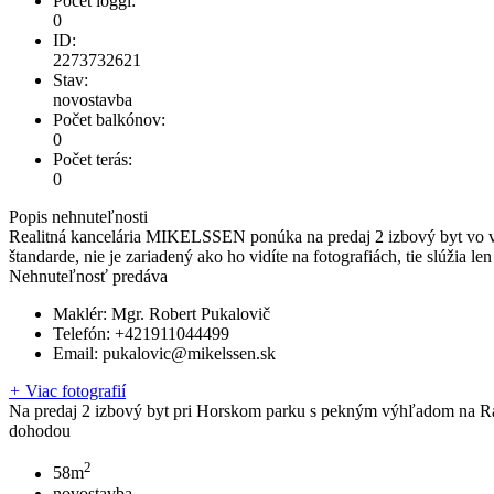
Počet loggí:
0
ID:
2273732621
Stav:
novostavba
Počet balkónov:
0
Počet terás:
0
Popis nehnuteľnosti
Realitná kancelária MIKELSSEN ponúka na predaj 2 izbový byt vo vy
štandarde, nie je zariadený ako ho vidíte na fotografiách, tie slúžia l
Nehnuteľnosť predáva
Maklér:
Mgr. Robert Pukalovič
Telefón:
+421911044499
Email:
pukalovic@mikelssen.sk
+
Viac fotografií
Na predaj 2 izbový byt pri Horskom parku s pekným výhľadom na 
dohodou
2
58m
novostavba