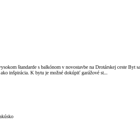
sokom štandarde s balkónom v novostavbe na Drotárskej ceste Byt sa
en ako inšpirácia. K bytu je možné dokúpiť garážové st...
Rakúsko