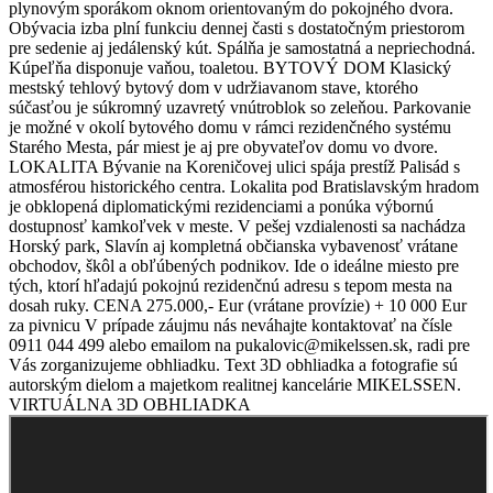
plynovým sporákom oknom orientovaným do pokojného dvora.
Obývacia izba plní funkciu dennej časti s dostatočným priestorom
pre sedenie aj jedálenský kút. Spálňa je samostatná a nepriechodná.
Kúpeľňa disponuje vaňou, toaletou. BYTOVÝ DOM Klasický
mestský tehlový bytový dom v udržiavanom stave, ktorého
súčasťou je súkromný uzavretý vnútroblok so zeleňou. Parkovanie
je možné v okolí bytového domu v rámci rezidenčného systému
Starého Mesta, pár miest je aj pre obyvateľov domu vo dvore.
LOKALITA Bývanie na Koreničovej ulici spája prestíž Palisád s
atmosférou historického centra. Lokalita pod Bratislavským hradom
je obklopená diplomatickými rezidenciami a ponúka výbornú
dostupnosť kamkoľvek v meste. V pešej vzdialenosti sa nachádza
Horský park, Slavín aj kompletná občianska vybavenosť vrátane
obchodov, škôl a obľúbených podnikov. Ide o ideálne miesto pre
tých, ktorí hľadajú pokojnú rezidenčnú adresu s tepom mesta na
dosah ruky. CENA 275.000,- Eur (vrátane provízie) + 10 000 Eur
za pivnicu V prípade záujmu nás neváhajte kontaktovať na čísle
0911 044 499 alebo emailom na pukalovic@mikelssen.sk, radi pre
Vás zorganizujeme obhliadku. Text 3D obhliadka a fotografie sú
autorským dielom a majetkom realitnej kancelárie MIKELSSEN.
VIRTUÁLNA 3D OBHLIADKA