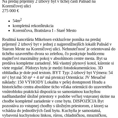
Na predaj príjemný 2 izbový byt v tichej časti Palisád na
Koreničovej ulici
275 000 €
2
54m
kompletná rekonštrukcia
Koreničova, Bratislava I - Staré Mesto
Realitná kancelária Mikelssen exkluzívne ponúka na predaj
príjemný 2 izbový byt v jednej z najprestížnejších lokalít Palisád v
Starom Meste na Koreničovej ulici. Nehnuteľnosť je orientovaná do
tichého uzavretého dvora so zeleňou, čo poskytuje budúcemu
majiteľovi maximálny pokoj v absolútnom centre mesta. Byt sa
predáva kompletne zariadený. Má vlastný plynový kotol, kúrenie si
viete regulať. Pôdorys bytu je medzi fotodokumentáciou. 3D
obhliadka je dole pod textom. BYT Typ: 2-izbový byt Výmera: 54
m² ( byt má 50 m² + 4 m² má pivnica) Orientácia: JV Mesačné
náklady: 150 VÝHODY Lokalita v pešej dostupnosti Hradu a
historického centra absolútne ticho vďaka orientácii do uzavretého
vnútrobloku praktická dispozícia so samostatnou kuchyňou
nadštandardné úložné priestory v podobe veľkej vstavanej skrine na
chodbe kompletné zariadenie v cene bytu. DISPOZÍCIA Byt
pozostáva zo vstupnej chodby s úložným priestorom, z ktorej sa
vchádza do jednotlivých častí bytu. Kuchyňa je samostatná,
vybavená kuchynskou linkou, rúrou, chladničkou, mrazničkou,