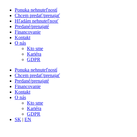
Ponuka nehnuteľností
Chcem predať/prenajať
Hľadám nehnuteľnosť
Predané/prenajaté
Financovanie
Kontakt
O nás
Kto sme
Kariéra
GDPR
Ponuka nehnuteľností
Chcem predať/prenajať
Predané/prenajaté
Financovanie
Kontakt
O nás
Kto sme
Kariéra
GDPR
SK
|
EN