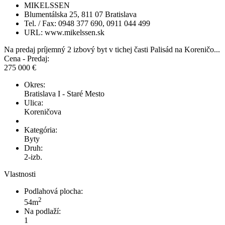
MIKELSSEN
Blumentálska 25, 811 07 Bratislava
Tel. / Fax: 0948 377 690, 0911 044 499
URL: www.mikelssen.sk
Na predaj príjemný 2 izbový byt v tichej časti Palisád na Koreničo...
Cena - Predaj:
275 000 €
Okres:
Bratislava I - Staré Mesto
Ulica:
Koreničova
Kategória:
Byty
Druh:
2-izb.
Vlastnosti
Podlahová plocha:
2
54m
Na podlaží:
1