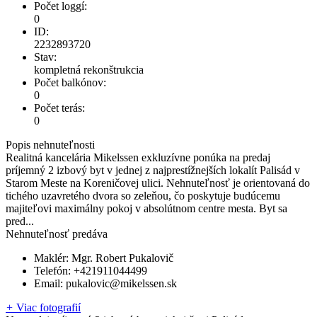
Počet loggí:
0
ID:
2232893720
Stav:
kompletná rekonštrukcia
Počet balkónov:
0
Počet terás:
0
Popis nehnuteľnosti
Realitná kancelária Mikelssen exkluzívne ponúka na predaj
príjemný 2 izbový byt v jednej z najprestížnejších lokalít Palisád v
Starom Meste na Koreničovej ulici. Nehnuteľnosť je orientovaná do
tichého uzavretého dvora so zeleňou, čo poskytuje budúcemu
majiteľovi maximálny pokoj v absolútnom centre mesta. Byt sa
pred...
Nehnuteľnosť predáva
Maklér:
Mgr. Robert Pukalovič
Telefón:
+421911044499
Email:
pukalovic@mikelssen.sk
+
Viac fotografií