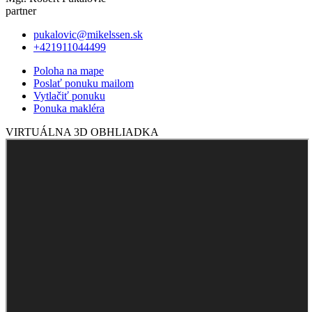
partner
pukalovic@mikelssen.sk
+421911044499
Poloha na mape
Poslať ponuku mailom
Vytlačiť ponuku
Ponuka makléra
VIRTUÁLNA 3D OBHLIADKA