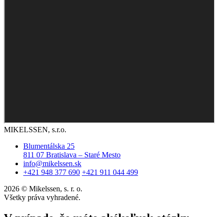
MIKELSSEN, s.r.o.
Blumentálska 25
811 07 Bratislava – Staré Mesto
info@mikelssen.sk
+421 948 377 690
+421 911 044 499
2026 © Mikelssen, s. r. o.
Všetky práva vyhradené.