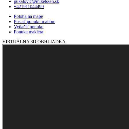
pukalovic@mikelssen.sk
+421911044499
Poloha na mape
Poslať ponuku mailom
Vytlačiť ponuku
Ponuka makléra
VIRTUÁLNA 3D OBHLIADKA