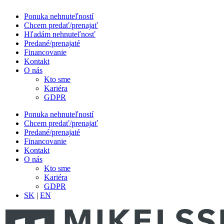
Ponuka nehnuteľností
Chcem predať/prenajať
Hľadám nehnuteľnosť
Predané/prenajaté
Financovanie
Kontakt
O nás
Kto sme
Kariéra
GDPR
Ponuka nehnuteľností
Chcem predať/prenajať
Predané/prenajaté
Financovanie
Kontakt
O nás
Kto sme
Kariéra
GDPR
SK
|
EN