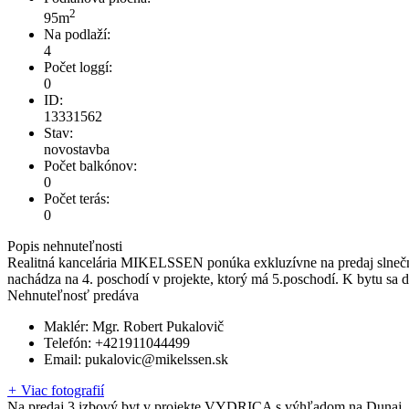
2
95m
Na podlaží:
4
Počet loggí:
0
ID:
13331562
Stav:
novostavba
Počet balkónov:
0
Počet terás:
0
Popis nehnuteľnosti
Realitná kancelária MIKELSSEN ponúka exkluzívne na predaj slnečn
nachádza na 4. poschodí v projekte, ktorý má 5.poschodí. K bytu sa dá
Nehnuteľnosť predáva
Maklér:
Mgr. Robert Pukalovič
Telefón:
+421911044499
Email:
pukalovic@mikelssen.sk
+
Viac fotografií
Na predaj 3 izbový byt v projekte VYDRICA s výhľadom na Dunaj