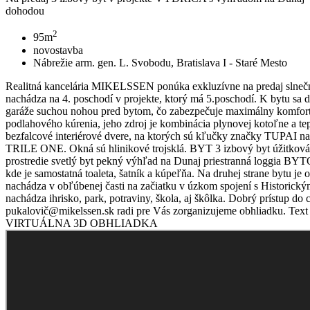
dohodou
2
95m
novostavba
Nábrežie arm. gen. L. Svobodu, Bratislava I - Staré Mesto
Realitná kancelária MIKELSSEN ponúka exkluzívne na predaj slnečn
nachádza na 4. poschodí v projekte, ktorý má 5.poschodí. K bytu sa d
garáže suchou nohou pred bytom, čo zabezpečuje maximálny komfort.
podlahového kúrenia, jeho zdroj je kombinácia plynovej kotoľne a tep
bezfalcové interiérové dvere, na ktorých sú kľučky značky TU
TRILE ONE. Okná sú hlinikové trojsklá. BYT 3 izbový byt úžitková
prostredie svetlý byt pekný výhľad na Dunaj priestranná loggia 
kde je samostatná toaleta, šatník a kúpeľňa. Na druhej strane bytu
nachádza v obľúbenej časti na začiatku v úzkom spojení s Historický
nachádza ihrisko, park, potraviny, škola, aj škôlka. Dobrý prístup 
pukalovič@mikelssen.sk radi pre Vás zorganizujeme obhliadku. Text 
VIRTUÁLNA 3D OBHLIADKA