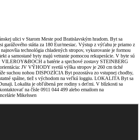
skej ulici v Starom Meste pod Bratislavským hradom. Byt sa
 si garážového státia za 180 Eur/mesiac. Výstup z výťahu je priamo z
najnovšia technológia chladených stropov, vykurovanie je formou
rojekt a samostané byty majú vetranie pomocou rekuperácie. V byte sú
e značky VILEROY&BOCH a batérie a sprchové zostavy STEINBERG
orientácia: JV VÝHODY svetlá výška stropov je 260 cm tiché
ráže suchou nohou DISPOZÍCIA Byt pozostáva zo vstupnej chodby,
mostatné spálne, tiež s východom na veľkú loggiu. LOKALITA Byt sa
naji. Lokalita je obľúbená pre rodiny s deťmi. V blízkosti sa
e kontaktovať na čísle 0911 044 499 alebo emailom na
ncelárie Mikelssen