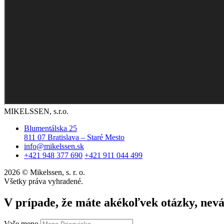
MIKELSSEN, s.r.o.
Blumentálska 25
811 07 Bratislava – Staré Mesto
info@mikelssen.sk
+421 948 377 690
+421 911 044 499
2026 © Mikelssen, s. r. o.
Všetky práva vyhradené.
V prípade, že máte akékoľvek otázky, nev
Vaše meno