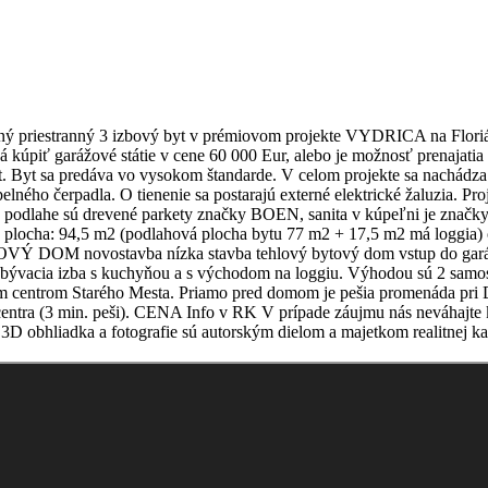
ý priestranný 3 izbový byt v prémiovom projekte VYDRICA na Florián
á kúpiť garážové státie v cene 60 000 Eur, alebo je možnosť prenajatia
 Byt sa predáva vo vysokom štandarde. V celom projekte sa nachádza 
elného čerpadla. O tienenie sa postarajú externé elektrické žaluzia. P
PAI na podlahe sú drevené parkety značky BOEN, sanita v kúpeľni j
 plocha: 94,5 m2 (podlahová plocha bytu 77 m2 + 17,5 m2 má loggia) 
BYTOVÝ DOM novostavba nízka stavba tehlový bytový dom vstup do ga
 je obývacia izba s kuchyňou a s východom na loggiu. Výhodou sú 2 sa
m centrom Starého Mesta. Priamo pred domom je pešia promenáda pri Du
do centra (3 min. peši). CENA Info v RK V prípade záujmu nás neváhajt
3D obhliadka a fotografie sú autorským dielom a majetkom realitnej ka