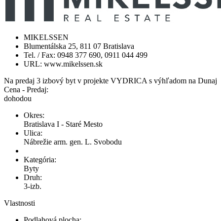
MIKELSSEN
Blumentálska 25, 811 07 Bratislava
Tel. / Fax: 0948 377 690, 0911 044 499
URL: www.mikelssen.sk
Na predaj 3 izbový byt v projekte VYDRICA s výhľadom na Dunaj
Cena - Predaj:
dohodou
Okres:
Bratislava I - Staré Mesto
Ulica:
Nábrežie arm. gen. L. Svobodu
Kategória:
Byty
Druh:
3-izb.
Vlastnosti
Podlahová plocha: