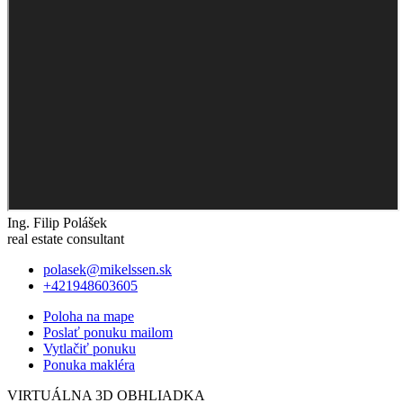
Ing. Filip Polášek
real estate consultant
polasek@mikelssen.sk
+421948603605
Poloha na mape
Poslať ponuku mailom
Vytlačiť ponuku
Ponuka makléra
VIRTUÁLNA 3D OBHLIADKA