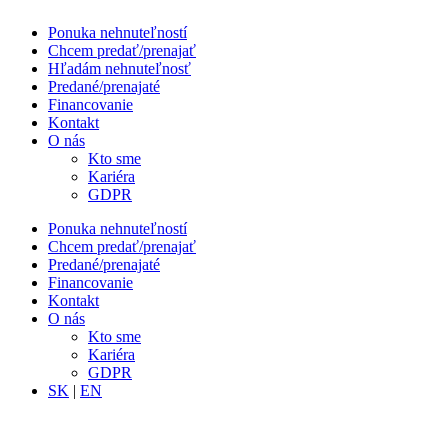
Ponuka nehnuteľností
Chcem predať/prenajať
Hľadám nehnuteľnosť
Predané/prenajaté
Financovanie
Kontakt
O nás
Kto sme
Kariéra
GDPR
Ponuka nehnuteľností
Chcem predať/prenajať
Predané/prenajaté
Financovanie
Kontakt
O nás
Kto sme
Kariéra
GDPR
SK
|
EN