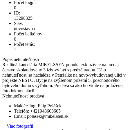
Počet loggí:
0
ID:
13298325
Stav:
novostavba
Počet balkónov:
0
Počet terás:
1
Popis nehnuteľnosti
Realitná kancelária MIKELSSEN ponúka exkluzívne na predaj
čerstvo skolaudovaný 3 izbový byt s predzáhradou. Táto
nehnuteľnosť sa nachádza v Petržalke na novo-vybudovanej ulici v
projekte NESTO. Byt je na zvýšenom prízemí 5. poschodového
bytového domu s výťahom. Predáva sa ako ho vidíte na priloženej
fotodokumentácií...
Nehnuteľnosť predáva
Maklér:
Ing. Filip Polášek
Telefón:
+421948603605
Email:
polasek@mikelssen.sk
+
Viac fotografií