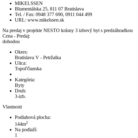
MIKELSSEN
Blumentálska 25, 811 07 Bratislava
Tel. / Fax: 0948 377 690, 0911 044 499
URL: www.mikelssen.sk
Na predaj v projekte NESTO krásny 3 izbový byt s predzáhradkou
Cena - Predaj:
dohodou
Okres:
Bratislava V - Petržalka
Ulica:
Topoľčianska
Kategória:
Byty
Druh:
3-izb.
Vlastnosti
Podlahová plocha:
2
144m
Na podlaží:
1