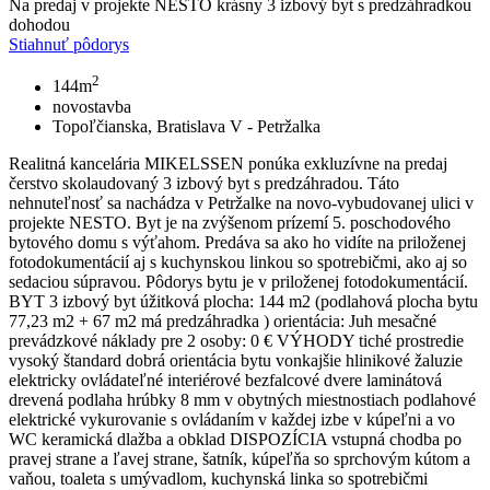
Na predaj v projekte NESTO krásny 3 izbový byt s predzáhradkou
dohodou
Stiahnuť pôdorys
2
144m
novostavba
Topoľčianska, Bratislava V - Petržalka
Realitná kancelária MIKELSSEN ponúka exkluzívne na predaj
čerstvo skolaudovaný 3 izbový byt s predzáhradou. Táto
nehnuteľnosť sa nachádza v Petržalke na novo-vybudovanej ulici v
projekte NESTO. Byt je na zvýšenom prízemí 5. poschodového
bytového domu s výťahom. Predáva sa ako ho vidíte na priloženej
fotodokumentácií aj s kuchynskou linkou so spotrebičmi, ako aj so
sedaciou súpravou. Pôdorys bytu je v priloženej fotodokumentácií.
BYT 3 izbový byt úžitková plocha: 144 m2 (podlahová plocha bytu
77,23 m2 + 67 m2 má predzáhradka ) orientácia: Juh mesačné
prevádzkové náklady pre 2 osoby: 0 € VÝHODY tiché prostredie
vysoký štandard dobrá orientácia bytu vonkajšie hlinikové žaluzie
elektricky ovládateľné interiérové bezfalcové dvere laminátová
drevená podlaha hrúbky 8 mm v obytných miestnostiach podlahové
elektrické vykurovanie s ovládaním v každej izbe v kúpeľni a vo
WC keramická dlažba a obklad DISPOZÍCIA vstupná chodba po
pravej strane a ľavej strane, šatník, kúpeľňa so sprchovým kútom a
vaňou, toaleta s umývadlom, kuchynská linka so spotrebičmi