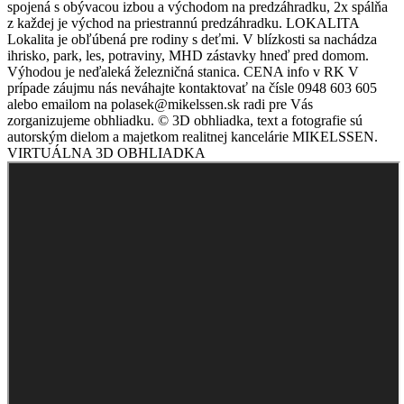
spojená s obývacou izbou a východom na predzáhradku, 2x spálňa
z každej je východ na priestrannú predzáhradku. LOKALITA
Lokalita je obľúbená pre rodiny s deťmi. V blízkosti sa nachádza
ihrisko, park, les, potraviny, MHD zástavky hneď pred domom.
Výhodou je neďaleká železničná stanica. CENA info v RK V
prípade záujmu nás neváhajte kontaktovať na čísle 0948 603 605
alebo emailom na polasek@mikelssen.sk radi pre Vás
zorganizujeme obhliadku. © 3D obhliadka, text a fotografie sú
autorským dielom a majetkom realitnej kancelárie MIKELSSEN.
VIRTUÁLNA 3D OBHLIADKA