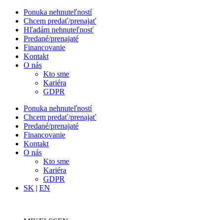
Ponuka nehnuteľností
Chcem predať/prenajať
Hľadám nehnuteľnosť
Predané/prenajaté
Financovanie
Kontakt
O nás
Kto sme
Kariéra
GDPR
Ponuka nehnuteľností
Chcem predať/prenajať
Predané/prenajaté
Financovanie
Kontakt
O nás
Kto sme
Kariéra
GDPR
SK
|
EN