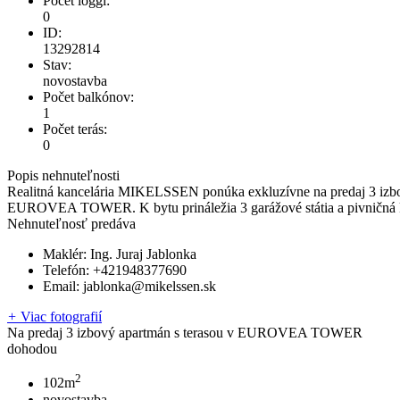
Počet loggí:
0
ID:
13292814
Stav:
novostavba
Počet balkónov:
1
Počet terás:
0
Popis nehnuteľnosti
Realitná kancelária MIKELSSEN ponúka exkluzívne na predaj 3 izb
EUROVEA TOWER. K bytu prináležia 3 garážové státia a pivničná 
Nehnuteľnosť predáva
Maklér:
Ing. Juraj Jablonka
Telefón:
+421948377690
Email:
jablonka@mikelssen.sk
+
Viac fotografií
Na predaj 3 izbový apartmán s terasou v EUROVEA TOWER
dohodou
2
102m
novostavba