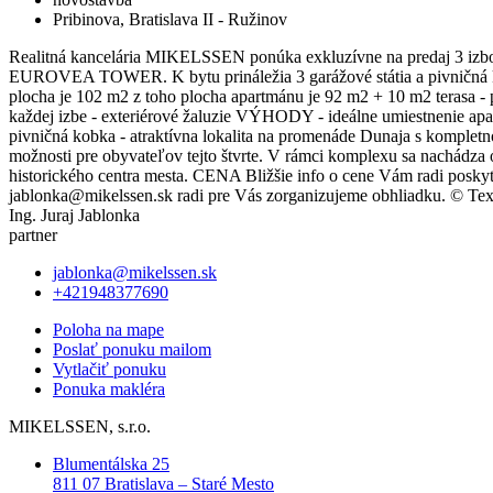
Pribinova, Bratislava II - Ružinov
Realitná kancelária MIKELSSEN ponúka exkluzívne na predaj 3 izb
EUROVEA TOWER. K bytu prináležia 3 garážové státia a pivničná 
plocha je 102 m2 z toho plocha apartmánu je 92 m2 + 10 m2 terasa
každej izbe - exteriérové žaluzie VÝHODY - ideálne umiestnenie apar
pivničná kobka - atraktívna lokalita na promenáde Dunaja s ko
možnosti pre obyvateľov tejto štvrte. V rámci komplexu sa nachádza 
historického centra mesta. CENA Bližšie info o cene Vám radi posky
jablonka@mikelssen.sk radi pre Vás zorganizujeme obhliadku. © Tex
Ing. Juraj Jablonka
partner
jablonka@mikelssen.sk
+421948377690
Poloha na mape
Poslať ponuku mailom
Vytlačiť ponuku
Ponuka makléra
MIKELSSEN, s.r.o.
Blumentálska 25
811 07 Bratislava – Staré Mesto