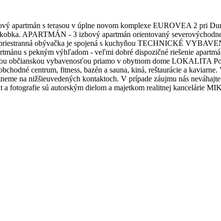
ový apartmán s terasou v úplne novom komplexe EUROVEA 2 pri Duna
kobka. APARTMÁN - 3 izbový apartmán orientovaný severovýchodne 
 - priestranná obývačka je spojená s kuchyňou TECHNICKÉ VYBAVENIE 
tmánu s pekným výhľadom - veľmi dobré dispozičné riešenie apartmánu 
mpletnou občianskou vybavenosťou priamo v obytnom dome LOKALITA
obchodné centrum, fitness, bazén a sauna, kiná, reštaurácie a kaviarne
tneme na nižšieuvedených kontaktoch. V prípade záujmu nás neváhajte
t a fotografie sú autorským dielom a majetkom realitnej kancelárie 