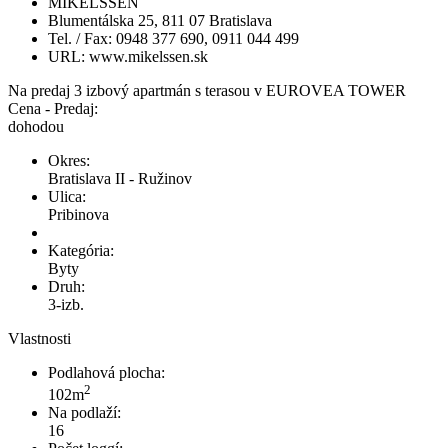
MIKELSSEN
Blumentálska 25, 811 07 Bratislava
Tel. / Fax: 0948 377 690, 0911 044 499
URL: www.mikelssen.sk
Na predaj 3 izbový apartmán s terasou v EUROVEA TOWER
Cena - Predaj:
dohodou
Okres:
Bratislava II - Ružinov
Ulica:
Pribinova
Kategória:
Byty
Druh:
3-izb.
Vlastnosti
Podlahová plocha:
2
102m
Na podlaží:
16