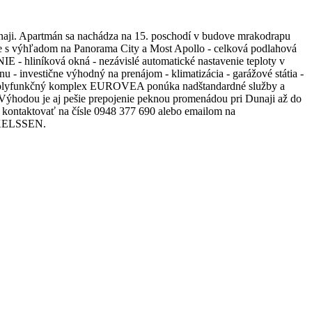
ji. Apartmán sa nachádza na 15. poschodí v budove mrakodrapu
s výhľadom na Panorama City a Most Apollo - celková podlahová
- hliníková okná - nezávislé automatické nastavenie teploty v
- investične výhodný na prenájom - klimatizácia - garážové státia -
 Polyfunkčný komplex EUROVEA ponúka nadštandardné služby a
. Výhodou je aj pešie prepojenie peknou promenádou pri Dunaji až do
 kontaktovať na čísle 0948 377 690 alebo emailom na
MIKELSSEN.