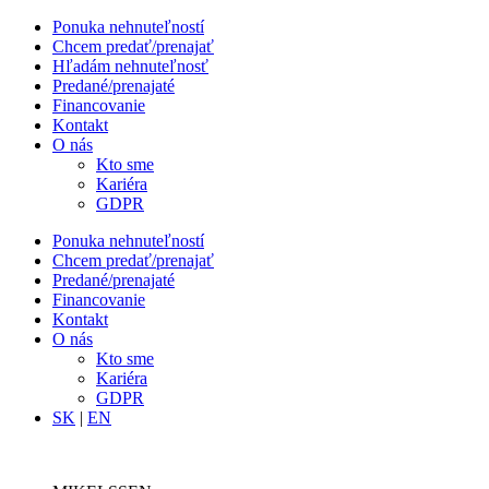
Ponuka nehnuteľností
Chcem predať/prenajať
Hľadám nehnuteľnosť
Predané/prenajaté
Financovanie
Kontakt
O nás
Kto sme
Kariéra
GDPR
Ponuka nehnuteľností
Chcem predať/prenajať
Predané/prenajaté
Financovanie
Kontakt
O nás
Kto sme
Kariéra
GDPR
SK
|
EN