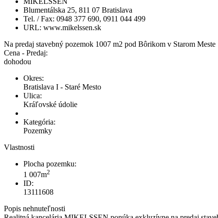
MIKELSSEN
Blumentálska 25, 811 07 Bratislava
Tel. / Fax: 0948 377 690, 0911 044 499
URL: www.mikelssen.sk
Na predaj stavebný pozemok 1007 m2 pod Bôrikom v Starom Meste
Cena - Predaj:
dohodou
Okres:
Bratislava I - Staré Mesto
Ulica:
Kráľovské údolie
Kategória:
Pozemky
Vlastnosti
Plocha pozemku:
2
1 007m
ID:
13111608
Popis nehnuteľnosti
Realitná kancelária MIKELSSEN ponúka exkluzívne na predaj staveb