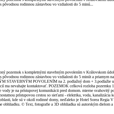
a s pôvodnou rodinnou zástavbou vo vzdialosti do 5 minú...
ný pozemok s kompletnými stavebným povolením v Královskom údolí v 
ta s pôvodnou rodinnou zástavbou vo vzdialosti do 5 minút a priamym n
 STAVEBNÝM POVOLENÍM na 2. podlažný dom + 3.podlažie ustúpené
rmácií ma nevahajte kontaktovať. POZEMOK celková rozloha pozemku 
izácie vody je na prístupovej komunikácii pred domom. mierne svahov
statnou prístupovou cestou so sieťami - elektrika, voda, kanalizácia
lasti, kde sú v okolí rodinné domy, neďaleko je Hotel Sorea Regia V 
e obhliadku. © Text, fotografie a 3D obhliadka sú autorským dielom