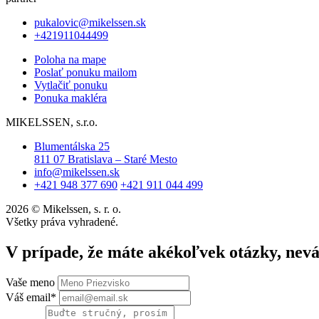
pukalovic@mikelssen.sk
+421911044499
Poloha na mape
Poslať ponuku mailom
Vytlačiť ponuku
Ponuka makléra
MIKELSSEN, s.r.o.
Blumentálska 25
811 07 Bratislava – Staré Mesto
info@mikelssen.sk
+421 948 377 690
+421 911 044 499
2026 © Mikelssen, s. r. o.
Všetky práva vyhradené.
V prípade, že máte akékoľvek otázky, nev
Vaše meno
Váš email*