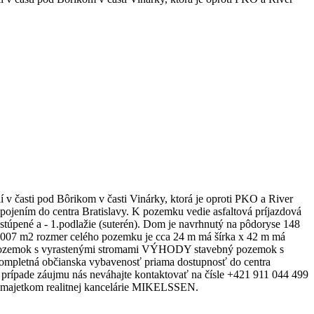
časti pod Bôrikom v časti Vinárky, ktorá je oproti PKO a River
apojením do centra Bratislavy. K pozemku vedie asfaltová príjazdová
 a - 1.podlažie (suterén). Dom je navrhnutý na pôdoryse 148
1007 m2 rozmer celého pozemku je cca 24 m má šírka x 42 m má
itý pozemok s vyrastenými stromami VÝHODY stavebný pozemok s
 kompletná občianska vybavenosť priama dostupnosť do centra
prípade záujmu nás neváhajte kontaktovať na čísle +421 911 044 499
 a majetkom realitnej kancelárie MIKELSSEN.