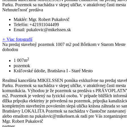
Parku. Pozemok sa nachádza v slepej uličke, v atraktívnej časti mest
Nehnuteľnosť predáva
Maklér:
Mgr. Robert Pukalovič
Telefón:
+421911044499
Email:
pukalovic@mikelssen.sk
+
Viac fotografií
Na predaj stavebný pozemok 1007 m2 pod Bôrikom v Starom Meste
dohodou
2
1 007m
pozemok
Kráľovské údolie, Bratislava I - Staré Mesto
Realitná kancelária MIKELSSEN ponúka exkluzívne na predaj staveb
Parku. Pozemok sa nachádza v slepej uličke, v atraktívnej časti mes
komunikácia. Výhodou je že pozemok sa predáva s PRÁVOPLATNÝM
m2. Pozemok je vedený na fyzickú osobu. V prípade bližších info
dlžka prípojka elektriny je privedená na pozemok, prípojka kanal
kompletným stavebným povolením slepá ulička krásna záhrada so samo
Bratislavy LOKALITA Pozemok sa nachádza v čiastočne zastavanej ob
alebo emailom na pukalovic@mikelssen.sk radi pre Vás zorganizujem
Mgr. Robert Pukalovič
partner