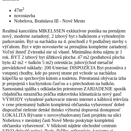
2
47m
novostavba
Nobelova, Bratislava III - Nové Mesto
Realitná kancelária MIKELSSEN exkluzívne ponúka na prenájom
nový, moderne zariadený, 2 izbový byt s balkónom a vyhradeným
parkovaním. Byt sa nachádza na 4. poschodí z 9 podlažnej stavby s
výťahom. Byt v tejto novostavbe sa prenajíma kompletne zariadený.
Voľný ihneď Zvieratká nie sú vítané. Minimálna doba nájmu je 1
rok. BYT 2 izbový byt úžitková plocha: 47 m2 (podlahová plocha
bytu 42 m2 + balkón 5 m2) orientácia: juhovýchod mesačné
prevádzkové náklady: 200 €/mesiac DISPOZÍCIA Byt pozostáva z
vstupnej chodby, kde po pravej strane pri vchode sa nachádza
kúpeľňa so sprchovým kútom a toaletou. Priestranná obývacia izba
je prepojená s kuchynskou časťou a s priechodom na balkón.
Samostatná spálňa s odkladacím priestorom ZARIADENIE sporák
chladnička mraznička práčka mikrovlnka klimatizácia nový gauč
VÝHODY vyhradené parkovacie miesto internet a káblová televízia
v cene priestranný balkón kompletná občianska vybavenosť dobré
dispozičné riešenie detské ihrisko výborná dopravná dostupnosť
LOKALITA Bývanie v novovybudovanej časti projektu na ulici
Nobelova v mestskej časti Nové Mesto poskytuje kompletnú
občiansku vybavenosť. V blízkosti nájdete obchodné centrum
VIVO (bývalý polus), školy, škôlky, reštaurácie, kaviarne aj