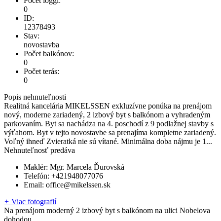
Počet loggí:
0
ID:
12378493
Stav:
novostavba
Počet balkónov:
0
Počet terás:
0
Popis nehnuteľnosti
Realitná kancelária MIKELSSEN exkluzívne ponúka na prenájom
nový, moderne zariadený, 2 izbový byt s balkónom a vyhradeným
parkovaním. Byt sa nachádza na 4. poschodí z 9 podlažnej stavby s
výťahom. Byt v tejto novostavbe sa prenajíma kompletne zariadený.
Voľný ihneď Zvieratká nie sú vítané. Minimálna doba nájmu je 1...
Nehnuteľnosť predáva
Maklér:
Mgr. Marcela Ďurovská
Telefón:
+421948077076
Email:
office@mikelssen.sk
+
Viac fotografií
Na prenájom moderný 2 izbový byt s balkónom na ulici Nobelova
dohodou