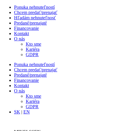
Ponuka nehnuteľností
Chcem predať/prenajať
Hľadám nehnuteľnosť
Predané/prenajaté
Financovanie
Kontakt
O nás
Kto sme
Kariéra
GDPR
Ponuka nehnuteľností
Chcem predať/prenajať
Predané/prenajaté
Financovanie
Kontakt
O nás
Kto sme
Kariéra
GDPR
SK
|
EN