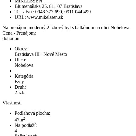
MIKELSSEN
Blumentálska 25, 811 07 Bratislava
Tel. / Fax: 0948 377 690, 0911 044 499
URL: www.mikelssen.sk
Na prenájom moderný 2 izbový byt s balkónom na ulici Nobelova
Cena - Prenájom:
dohodou
Okres:
Bratislava III - Nové Mesto
Ulica:
Nobelova
Kategória:
Byty
Druh:
2-izb.
Vlastnosti
Podlahová plocha:
2
47m
Na podlaží:
4