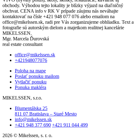
obchody. Výhodou tejto lokality je blízky výjazd na diaľničný
obchvat. CENA info v RK V prípade záujmu nás neváhajte
kontaktovať na čísle +421 948 077 076 alebo emailom na
office@mikelssen.sk, radi pre Vás zorganizujeme obhliadku. Text a
fotografie sú autorským dielom a majetkom realitnej kancelárie
MIKELSSEN.
Mgr. Marcela Ďurovská
real estate consultant
office@mikelssen.sk
+421948077076
Poloha na mape
Poslať ponuku mailom
Vytlačiť ponuku
Ponuka makléra
MIKELSSEN, s.r.o.
Blumentálska 25
811 07 Bratislava – Staré Mesto
info@mikelssen.sk
+421 948 377 690
+421 911 044 499
2026 © Mikelssen, s. r. o.