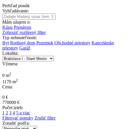
Prehľad ponúk
Vyhľadávanie:
Mám záujem o:
Kúpu
Prenájom
Zobraziť rozšírený filter
Typ nehnuteľnosti:
Byt
Rodinný dom
Pozemok
Obchodné priestory
Kancelárske
priestory
Garáž
Lokalita:
Výmera:
2
0 m
2
1170 m
Cena:
0 €
770000 €
Počet izieb:
1
2
3
4
5 a viac
Filtrovať ponuky
Zrušiť filter
Zoradiť podľa: