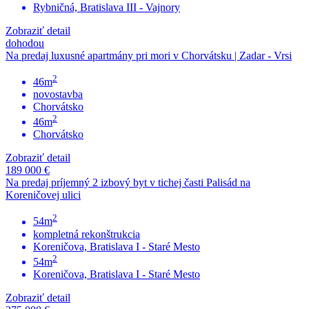
Rybničná, Bratislava III - Vajnory
Zobraziť detail
dohodou
Na predaj luxusné apartmány pri mori v Chorvátsku | Zadar - Vrsi
2
46m
novostavba
Chorvátsko
2
46m
Chorvátsko
Zobraziť detail
189 000 €
Na predaj príjemný 2 izbový byt v tichej časti Palisád na
Koreničovej ulici
2
54m
kompletná rekonštrukcia
Koreničova, Bratislava I - Staré Mesto
2
54m
Koreničova, Bratislava I - Staré Mesto
Zobraziť detail