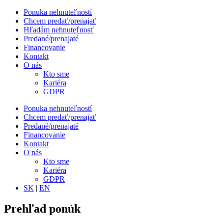
Ponuka nehnuteľností
Chcem predať/prenajať
Hľadám nehnuteľnosť
Predané/prenajaté
Financovanie
Kontakt
O nás
Kto sme
Kariéra
GDPR
Ponuka nehnuteľností
Chcem predať/prenajať
Predané/prenajaté
Financovanie
Kontakt
O nás
Kto sme
Kariéra
GDPR
SK
|
EN
Prehľad ponúk