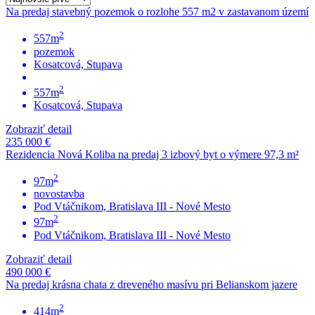
Na predaj stavebný pozemok o rozlohe 557 m2 v zastavanom území
2
557m
pozemok
Kosatcová, Stupava
2
557m
Kosatcová, Stupava
Zobraziť detail
235 000 €
Rezidencia Nová Koliba na predaj 3 izbový byt o výmere 97,3 m²
2
97m
novostavba
Pod Vtáčnikom, Bratislava III - Nové Mesto
2
97m
Pod Vtáčnikom, Bratislava III - Nové Mesto
Zobraziť detail
490 000 €
Na predaj krásna chata z dreveného masívu pri Belianskom jazere
2
414m