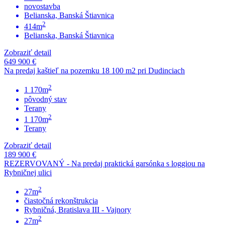
novostavba
Belianska, Banská Štiavnica
2
414m
Belianska, Banská Štiavnica
Zobraziť detail
649 900 €
Na predaj kaštieľ na pozemku 18 100 m2 pri Dudinciach
2
1 170m
pôvodný stav
Terany
2
1 170m
Terany
Zobraziť detail
189 900 €
REZERVOVANÝ - Na predaj praktická garsónka s loggiou na
Rybničnej ulici
2
27m
čiastočná rekonštrukcia
Rybničná, Bratislava III - Vajnory
2
27m