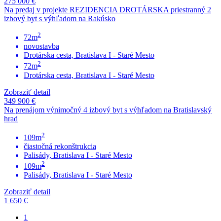
275 000 €
Na predaj v projekte REZIDENCIA DROTÁRSKA priestranný 2
izbový byt s výhľadom na Rakúsko
2
72m
novostavba
Drotárska cesta, Bratislava I - Staré Mesto
2
72m
Drotárska cesta, Bratislava I - Staré Mesto
Zobraziť detail
349 900 €
Na prenájom výnimočný 4 izbový byt s výhľadom na Bratislavský
hrad
2
109m
čiastočná rekonštrukcia
Palisády, Bratislava I - Staré Mesto
2
109m
Palisády, Bratislava I - Staré Mesto
Zobraziť detail
1 650 €
1